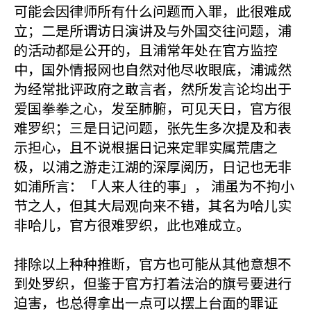
可能会因律师所有什么问题而入罪，此很难成
立；二是所谓访日演讲及与外国交往问题，浦
的活动都是公开的，且浦常年处在官方监控
中，国外情报网也自然对他尽收眼底，浦诚然
为经常批评政府之敢言者，然所发言论均出于
爱国拳拳之心，发至肺腑，可见天日，官方很
难罗织；三是日记问题，张先生多次提及和表
示担心，且不说根据日记来定罪实属荒唐之
极，以浦之游走江湖的深厚阅历，日记也无非
如浦所言：「人来人往的事」， 浦虽为不拘小
节之人，但其大局观向来不错，其名为哈儿实
非哈儿，官方很难罗织，此也难成立。
排除以上种种推断，官方也可能从其他意想不
到处罗织，但鉴于官方打着法治的旗号要进行
迫害，也总得拿出一点可以摆上台面的罪证