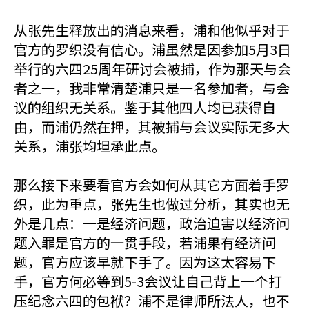
从张先生释放出的消息来看，浦和他似乎对于
官方的罗织没有信心。浦虽然是因参加5月3日
举行的六四25周年研讨会被捕，作为那天与会
者之一，我非常清楚浦只是一名参加者，与会
议的组织无关系。鉴于其他四人均已获得自
由，而浦仍然在押，其被捕与会议实际无多大
关系，浦张均坦承此点。
那么接下来要看官方会如何从其它方面着手罗
织，此为重点，张先生也做过分析，其实也无
外是几点：一是经济问题，政治迫害以经济问
题入罪是官方的一贯手段，若浦果有经济问
题，官方应该早就下手了。因为这太容易下
手，官方何必等到5-3会议让自己背上一个打
压纪念六四的包袱？浦不是律师所法人，也不