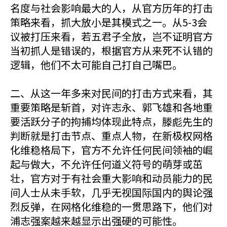
名度与社会影响最大的人，从官方历年的打击
策略来看，抓大放小是其模式之一。从5-3会
议被打压来看，若五君子全放，岂不证明官方
当初抓人是错误的，根据官方从来死不认错的
逻辑，他们不太可能自己打自己嘴巴。
二、从这一年多来对民间的打击方式来看，其
重要策略是斩首，对许志永、郭飞雄和各地重
要活跃分子的拘捕均体现此特点，滕彪先生的
判断就是打击节点、重点人物，在新极权网格
化维稳格局下，官方不允许任何民间领袖的崛
起与做大，不允许任何道义符号的萌芽或茁
壮，官方对于有社会重大影响和动员能力的民
间人士从未手软，几乎无视国际国内的舆论强
烈反弹，在网格化维稳的一贯思路下，他们对
浦志强案越来越显示出强硬的可能性。