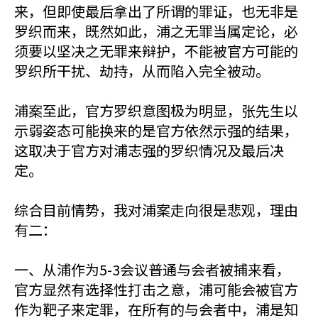
来，但即使最后拿出了所谓的罪证，也无非是
罗织而来，既然如此，浦之无罪当属定论，必
须要以坚决之无罪来辩护，不能被官方可能的
罗织所干扰、劫持，从而陷入完全被动。
浦案至此，官方罗织意图极为明显，张先生以
示弱姿态可能换来的是官方依然示强的结果，
这取决于官方对浦志强的罗织情况及最后决
定。
综合目前情势，我对浦案走向很是悲观，理由
有二：
一、从浦作为5-3会议普通与会者被捕来看，
官方显然有选择性打击之意，浦可能会被官方
作为靶子来定罪，在所有的与会者中，浦是知