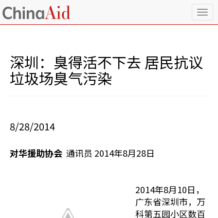
T
o
g
g
l
深圳：臭得活不下去 居民抗议
e
n
垃圾场臭气污染
a
v
i
g
a
8/28/2014
t
i
o
对华援助协会
通讯员 2014年8月28日
n
2014年8月10日，
广东省深圳市，万
科第五园小区数百