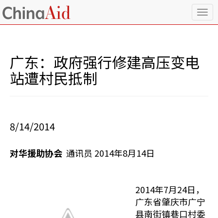
T
o
g
g
l
广东：政府强行修建高压变电
e
n
站遭村民抵制
a
v
i
g
a
8/14/2014
t
i
o
对华援助协会
通讯员 2014年8月14日
n
2014年7月24日，
广东省肇庆市广宁
县南街镇巷口村委