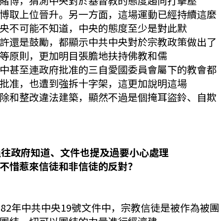
賭博，猜測中央對於基督教的態度趨向打擊壓
博取上位晉升。另一方面，這場運動已經持續這麼
央不可能不知道，中央的態度至少是對此默
許還是鼓勵，都顯示中共中央對於宗教政策做出了
等原則，更加明目張膽地扶持佛教和儒
中甚至連政府批准的三自愛國委員會屬下的教會都
批准，也遭到強拆十字架，這更加說明這場
除和整改違法建築，顯然不過是個掩耳盜鈴、自欺
是過往政府知道、文件也提及過要小心處理
不惜惹來信徒和非信徒的反對？
82年中共中央19號文件中，宗教信徒是被作為被團