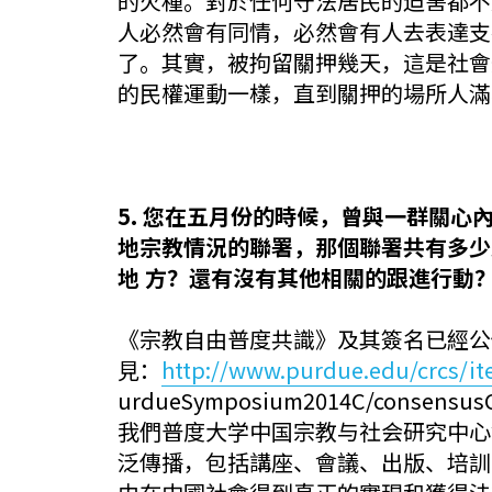
的火種。對於任何守法居民的迫害都不
人必然會有同情，必然會有人去表達支
了。其實，被拘留關押幾天，這是社會
的民權運動一樣，直到關押的場所人滿
5. 您在五月份的時候，曾與一群關
地宗教情況的聯署，那個聯署共有多少
地 方？還有沒有其他相關的跟進行動
《宗教自由普度共識》及其簽名已經公
見：
http://www.purdue.edu/crcs/
urdueSymposium2014C/consensusC
我們普度大学中国宗教与社会研究中心
泛傳播，包括講座、會議、出版、培訓