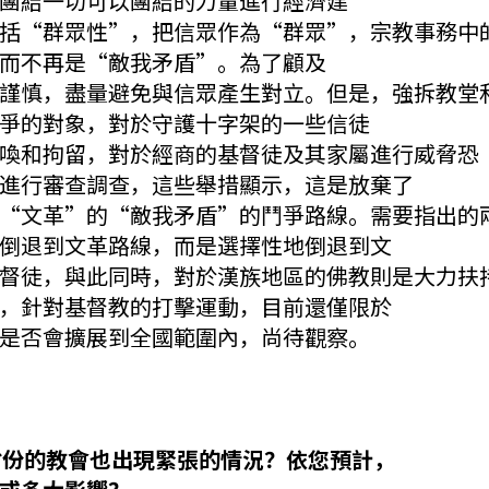
團結一切可以團結的力量進行經濟建
括“群眾性”，把信眾作為“群眾”，宗教事務中
而不再是“敵我矛盾”。為了顧及
謹慎，盡量避免與信眾產生對立。但是，強拆教堂
爭的對象，對於守護十字架的一些信徒
喚和拘留，對於經商的基督徒及其家屬進行威脅恐
進行審查調查，這些舉措顯示，這是放棄了
“文革”的“敵我矛盾”的鬥爭路線。需要指出的
倒退到文革路線，而是選擇性地倒退到文
督徒，與此同時，對於漢族地區的佛教則是大力扶
，針對基督教的打擊運動，目前還僅限於
是否會擴展到全國範圍內，尚待觀察。
他省份的教會也出現緊張的情況？依您預計，