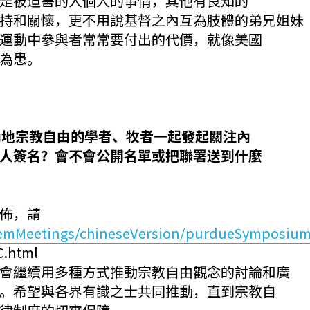
是被迫害的人個人的事情，其他有良知的
持和關懷，更不用說基督之內互為肢體的弟兄姐妹
運動中參與者常常要付出的代價，就像美國
為患。
心內地宗教自由的學者、牧者一起發起關注內
人簽名？會不會公開名單或把聯署送到什麼
？
佈，請
itemMeetings/chineseVersion/purdueSymposiu
.html
會繼續用多種方式推動宗教自由觀念的討論和廣
。希望與各界有識之士共同推動，直到宗教自