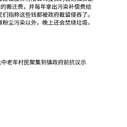
民的搬迁费，并每年拿出污染补偿费给
民们指称这些钱都被政府截留侵吞了。
量粉尘污染以外，晚上还会焚烧垃圾，
批中老年村民聚集到镇政府前抗议示