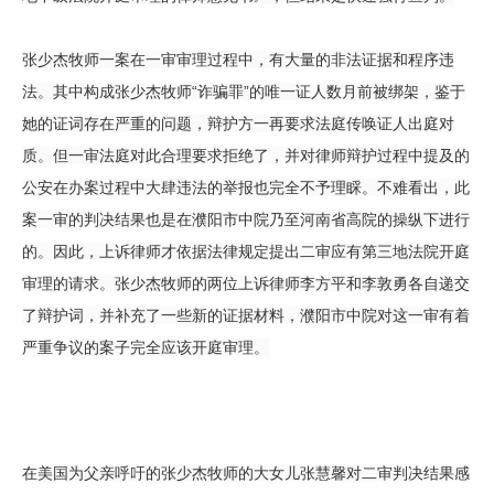
张少杰牧师一案在一审审理过程中，有大量的非法证据和程序违
法。其中构成张少杰牧师“诈骗罪”的唯一证人数月前被绑架，鉴于
她的证词存在严重的问题，辩护方一再要求法庭传唤证人出庭对
质。但一审法庭对此合理要求拒绝了，并对律师辩护过程中提及的
公安在办案过程中大肆违法的举报也完全不予理睬。不难看出，此
案一审的判决结果也是在濮阳市中院乃至河南省高院的操纵下进行
的。因此，上诉律师才依据法律规定提出二审应有第三地法院开庭
审理的请求。张少杰牧师的两位上诉律师李方平和李敦勇各自递交
了辩护词，并补充了一些新的证据材料，濮阳市中院对这一审有着
严重争议的案子完全应该开庭审理。
在美国为父亲呼吁的张少杰牧师的大女儿张慧馨对二审判决结果感