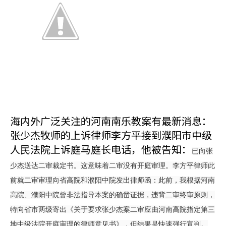
海内外广泛关注的河南南乐教案有最新消息：
张少杰牧师的上诉律师李方平接到濮阳市中级
人民法院上诉庭马庭长电话，他被告知：
已向张
少杰送达二审裁定书。这意味着二审没有开庭审理。李方平律师此
前就二审审理向省高院和濮阳中院发出律师函：
此前，我根据河南
高院、濮阳中院曾非法指导本案的确凿证据，违背二审终审原则，
特向省市两级寄出《关于要求张少杰案二审应由河南高院指定第三
地中级法院开庭审理的律师意见书》，但结果是快速强行宣判。