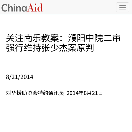
T
o
g
g
l
关注南乐教案：濮阳中院二审
e
n
强行维持张少杰案原判
a
v
i
g
a
8/21/2014
t
i
o
对华援助协会特约通讯员 2014年8月21日
n