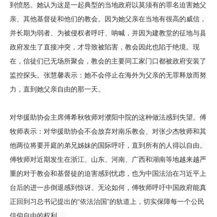
到愤怒。她认为这是一起典型的当地政府以莫须有的罪名迫害她父
亲、其他基督徒和他们的教会。因为她父亲在当地有很高的威信，
并长期为弱者、为被侵权者呼吁、呐喊，并因为建教堂的征地与县
政府发生了直接冲突，才导致被陷害，教会因此也陷于绝境。现
在，信徒们已无场所聚会，教会的主要同工家门口都被政府安装了
监控探头。张慧馨表示：她不会停止在海外为父亲的无罪释放而努
力，直到她父亲自由的那一天。
对华援助协会主席傅希秋牧师对濮阳中院的这种做法感到失望。傅
牧师表示：对华援助协会不会放弃对南乐教会、对张少杰牧师和其
他两位将要开庭的弟兄姊妹的国际呼吁，直到所有的人得以自由。
傅牧师对近期发生在浙江、山东、河南、广西和湖南等地越来越严
重的对于教会和基督徒的迫害感到忧虑，也为中国法治在习近平上
台后的进一步倒退感到惊讶。无论如何，傅牧师呼吁中国政府能真
正回到习总书记提出的“依法治国”的轨道上，切实保障每一个公民
信仰自由的权利。