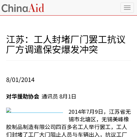
T
o
g
g
l
江苏：工人封堵厂门罢工抗议
e
n
厂方调遣保安爆发冲突
a
v
i
g
a
8/01/2014
t
i
o
对华援助协会
通讯员 8月1日
n
2014年7月9日，江苏省无
锡市北塘区，无锡美峰橡
胶制品制造有限公司四百多名工人举行罢工，工人
们封堵了工厂大门阻止人员与车辆出入，抗议工厂