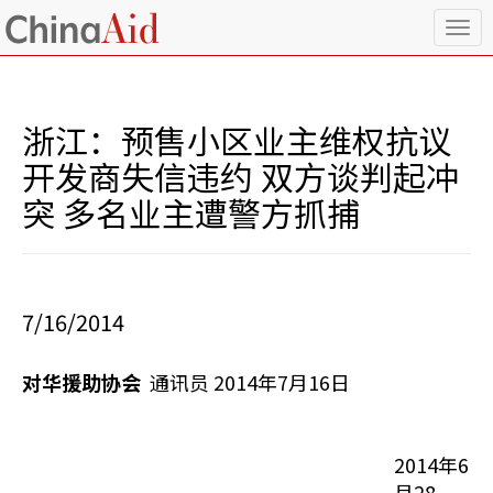
T
o
g
g
l
浙江：预售小区业主维权抗议
e
n
开发商失信违约 双方谈判起冲
a
突 多名业主遭警方抓捕
v
i
g
a
t
i
7/16/2014
o
n
对华援助协会
通讯员 2014年7月16日
2014年6
月28