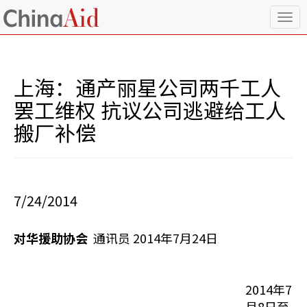
T
o
g
g
l
上海：通产丽星公司两千工人
e
n
罢工维权 抗议公司逃避给工人
a
搬厂补偿
v
i
g
a
t
i
7/24/2014
o
n
对华援助协会
通讯员 2014年7月24日
2014年7
月8日至