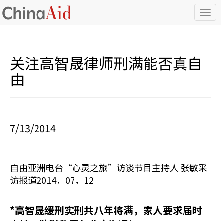
T
o
g
g
l
关注高智晟律师刑满能否真自
e
n
由
a
v
i
g
a
7/13/2014
t
i
o
n
自由亚洲电台“心灵之旅”访谈节目主持人 张敏采
访报道2014，07，12
*高智晟缓刑实刑共八年将满，家人要求届时