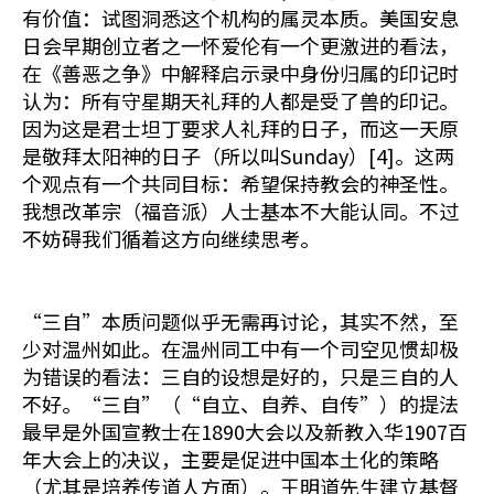
有价值：试图洞悉这个机构的属灵本质。美国安息
日会早期创立者之一怀爱伦有一个更激进的看法，
在《善恶之争》中解释启示录中身份归属的印记时
认为：所有守星期天礼拜的人都是受了兽的印记。
因为这是君士坦丁要求人礼拜的日子，而这一天原
是敬拜太阳神的日子（所以叫Sunday）[4]。这两
个观点有一个共同目标：希望保持教会的神圣性。
我想改革宗（福音派）人士基本不大能认同。不过
不妨碍我们循着这方向继续思考。
“三自”本质问题似乎无需再讨论，其实不然，至
少对温州如此。在温州同工中有一个司空见惯却极
为错误的看法：三自的设想是好的，只是三自的人
不好。“三自”（“自立、自养、自传”）的提法
最早是外国宣教士在1890大会以及新教入华1907百
年大会上的决议，主要是促进中国本土化的策略
（尤其是培养传道人方面）。王明道先生建立基督