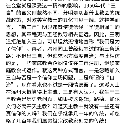
徒会堂就是深受这一精神的影响。1950年代“三
自”的含义则截然不同，分明是切断普世教会的统
战政策，对欧美宣教士的丑化可见一端。就神学而
言，“新三自”明显违背使徒信经“圣徒相通”的
思想，其章程更与圣经教导相去甚远。因此，王明
道拒绝加入三自，可以坦然无愧地宣称“我们是为
了信仰”。再者，温州同工曾经幻想过的第三条道
路：不退出三自，但追求地方高度自治；与此相仿
的是，一些家庭教会企图仅仅在三自注册，继续家
庭教会式运作。就这两种方式而言，一是忽略加入
三自与否是一个信仰立场问题，二是所谓的“自
治”，现在看来也不过是一厢情愿罢了。这派人士
在温州大概算得上主流。三是有人认为，我生于三
自教会是历史老问题。如果按这逻辑，路德、加尔
文何必离开天主教？难道天主教中就没有一些还有
真信仰的人吗？我们在乎继承几十年的传统，却忽
略了几百年我们属灵祖宗改教家创立的传统！