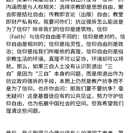
内涵而是与人权相关：选择宗教即是思想自由，聚
会即是结社自由；传教即言论（出版）自由；教堂
即财产私有权。我要问你们：抗议强拆怎么能说是
为了信仰？除非我们的信仰是建筑物。信仰
（Faith）与信仰自由是不同的：信仰是绝对的，信
仰自由是相对的；信仰是指灵性，信仰自由则是政
治；信仰是指我们所皈依的真理，信仰自由则是指
宗教生活的环境。真理不可以妥协，环境却可以将
就。那么，如果三自人士没有认识到退出“三
自”是因为“三自”本身的问题，而是用退出作为
抗议政府强拆的手段，本质上仍然是教产抗争而不
是为了信仰。也许你会问：那我们要不要抗争？毫
无疑问！这是基督徒应有的公共见证，努力守护信
仰自由，也为拓展中国社会的空间。但我希望我们
理清这些问题。
最后，我斗胆提几个建议供有心护道同工参考。第