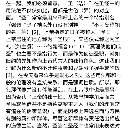
在一起。我们必须留意，“圣（洁）”在圣经中的
用法绝不仅仅如此，但都是世俗（界）的对立
面。“圣”常常是用来称呼上帝的一个特指别名
（强调“除了祂以外再没有别神”，“不可妄称祂
的名”等）[2]，上帝指定的日子被称为“圣日”，
上帝居住的地方称为“圣殿”，某些仪式称之为圣
礼（如主餐）……约翰福音17：17“真理使他们成
圣”也主要不是指行为，而是作为使徒圣职，就如
旧约的先知作为上帝代言人的独特角色。这让我们
理解为什么新约不允许牧者和异端分子握手或吃饭
[3]，在今天看来似乎是爱心才对。这些用法都和一
般的伦理没有直接关系，而是强调性质。所以，即
使拜偶像并没有伴随淫乱，在上帝眼中也是恶事，
因为否认了上帝的独一性。从救恩神学角度而言，
圣民或圣徒并不是指德高望重之人（我们的理解常
有潜在的儒家意识），而是因被上帝选召而与万民
有别的属神新群体。尽管这新群体有责任活出相应
的道德生活。当然，圣洁在圣经中也常用来表达对