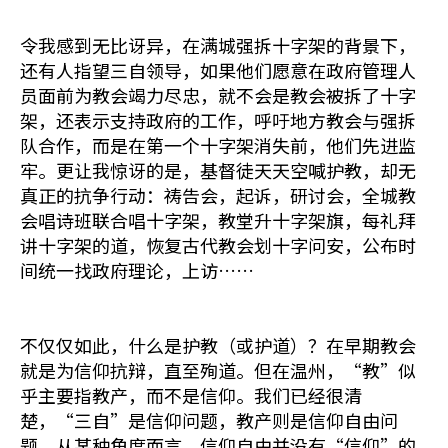
令我感到无比讶异，在满城强拆十字架的背景下，
还有人指望三自领导，如果他们愿意在政府管理人
员面前为教会竭力尽忠，就不会是教会被拆了十字
架，还表示支持政府的工作，呼吁地方教会与强拆
队合作，而是在第一个十字架消失前，他们先进监
牢。更让我惊讶的是，基督徒天天空喊护教，却无
真正的抗争行动：祷告会，起诉，研讨会，全城教
会唱诗班联合唱十字架，教堂升十字架旗，每礼拜
讲十字架的道，恢复古代教会划十字问安，公布时
间统一找政府理论，上访……
不仅仅如此，什么是护教（或护道）？在早期教会
就是为信仰抗辩，直至殉道。但在温州，“教”似
乎主要指教产，而不是信仰。我们已经很清
楚，“三自”是信仰问题，教产则是信仰自由问
题。从某种角度而言，信仰自由并没有“信仰”的