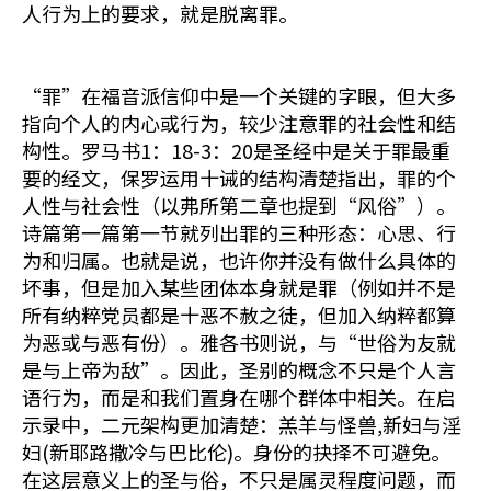
人行为上的要求，就是脱离罪。
“罪”在福音派信仰中是一个关键的字眼，但大多
指向个人的内心或行为，较少注意罪的社会性和结
构性。罗马书1：18-3：20是圣经中是关于罪最重
要的经文，保罗运用十诫的结构清楚指出，罪的个
人性与社会性（以弗所第二章也提到“风俗”）。
诗篇第一篇第一节就列出罪的三种形态：心思、行
为和归属。也就是说，也许你并没有做什么具体的
坏事，但是加入某些团体本身就是罪（例如并不是
所有纳粹党员都是十恶不赦之徒，但加入纳粹都算
为恶或与恶有份）。雅各书则说，与“世俗为友就
是与上帝为敌”。因此，圣别的概念不只是个人言
语行为，而是和我们置身在哪个群体中相关。在启
示录中，二元架构更加清楚：羔羊与怪兽,新妇与淫
妇(新耶路撒冷与巴比伦)。身份的抉择不可避免。
在这层意义上的圣与俗，不只是属灵程度问题，而