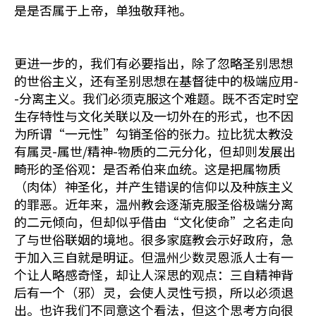
是是否属于上帝，单独敬拜祂。
更进一步的，我们有必要指出，除了忽略圣别思想
的世俗主义，还有圣别思想在基督徒中的极端应用-
-分离主义。我们必须克服这个难题。既不否定时空
生存特性与文化关联以及一切外在的形式，也不因
为所谓“一元性”勾销圣俗的张力。拉比犹太教没
有属灵-属世/精神-物质的二元分化，但却则发展出
畸形的圣俗观：是否希伯来血统。这是把属物质
（肉体）神圣化，并产生错误的信仰以及种族主义
的罪恶。近年来，温州教会逐渐克服圣俗极端分离
的二元倾向，但却似乎借由“文化使命”之名走向
了与世俗联姻的境地。很多家庭教会示好政府，急
于加入三自就是明证。但温州少数灵恩派人士有一
个让人略感奇怪，却让人深思的观点：三自精神背
后有一个（邪）灵，会使人灵性亏损，所以必须退
出。也许我们不同意这个看法，但这个思考方向很