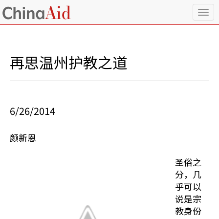
T
o
g
g
l
再思温州护教之道
e
n
a
v
i
6/26/2014
g
a
t
颜新恩
i
o
n
圣俗之
分，几
乎可以
说是宗
教身份