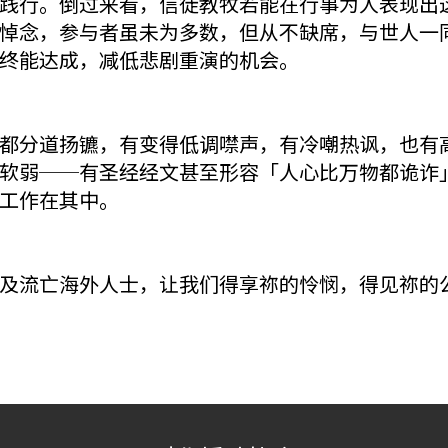
践行。倒过来看，信徒教牧若能在行事为人表现出
悼念，参与者虽未为多数，但从不缺席，与世人一
终能达成，减低悲剧重演的机会。
都分道扬镳，有变得低调噤声，有冷嘲热讽，也有
软弱──有圣经经文甚至形容「人心比万物都诡诈
工作在其中。
及流亡海外人士，让我们得享祢的怜悯，得见祢的