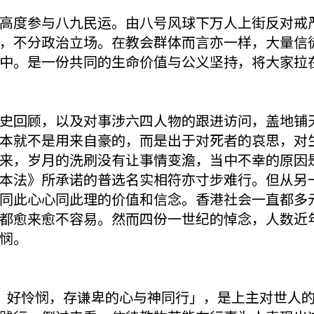
高度参与八九民运。由八号风球下万人上街反对戒
，不分政治立场。在教会群体而言亦一样，大量信
中。是一份共同的生命价值与公义坚持，将大家拉
史回顾，以及对事涉六四人物的跟进访问，盖地铺
本就不是用来自豪的，而是出于对死者的哀思，对
来，岁月的洗刷没有让事情变澹，当中不幸的原因
本法》所承诺的普选名实相符亦寸步难行。但从另
同此心心同此理的价值和信念。香港社会一直都多
都愈来愈不容易。然而四份一世纪的悼念，人数近
悯。
，好怜悯，存谦卑的心与神同行」，是上主对世人