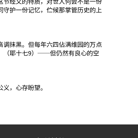
这节经文的特质，对世人何尝不是一份
同守护一份记忆，伫候那掌管历史的上
高调抹黑。但每年六四佔满维园的万点
」（耶十七9）──但仍然有良心的空
公义，心存盼望。