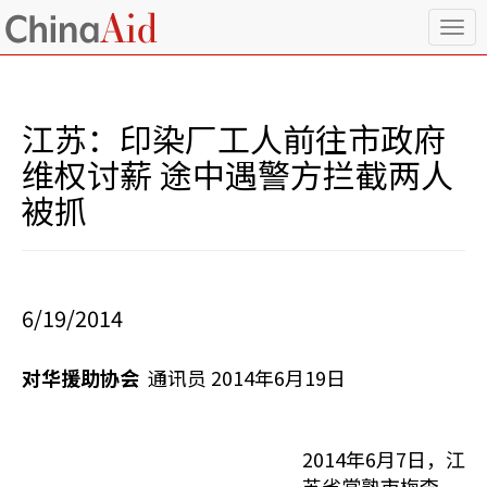
T
o
g
g
l
江苏：印染厂工人前往市政府
e
n
维权讨薪 途中遇警方拦截两人
a
被抓
v
i
g
a
t
i
6/19/2014
o
n
对华援助协会
通讯员 2014年6月19日
2014年6月7日，江
苏省常熟市梅李