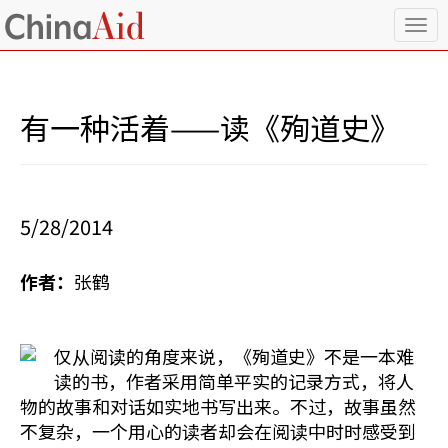
T
o
g
g
l
有一种活着——读《殉道史》
e
n
a
v
i
5/28/2014
g
a
t
作者：
张鹤
i
o
n
仅从阅读的角度来说，《殉道史》不是一本难
读的书，作者采用简单平实的记录方式，将人
物的故事和对话如实地书写出来。不过，故事虽然
不复杂，一个用心的读者却会在阅读中时时感受到