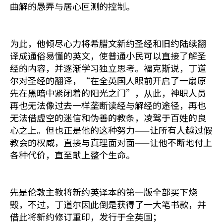
曲解的愚弄与居心叵测的控制。
为此，他倾尽心力将希腊文新约圣经和旧约陆续翻
译成通俗易懂的英文，使普通小民可以直接了解圣
经的内容，并逐渐学习独立思考。福克斯说，丁道
尔对圣经的翻译，“在全英国人眼前开启了一扇原
先在黑暗中紧闭着的阳光之门”，从此，神职人员
再也无法像过去一样垄断读经与解经的途径，再也
无法借虚空的迷信和伪善的教条，凌驾于百姓的良
心之上。但也正是他的这种努力——让所有人越过假
教会的权威，直接与真理面对面——让他不断地付上
各种代价，直至献上整个生命。
先是伦敦主教将新约英译本的第一版全部买下烧
毁，不过，丁道尔因此倒是获得了一大笔书款，并
借此将新约修订重印，发行于全英国；