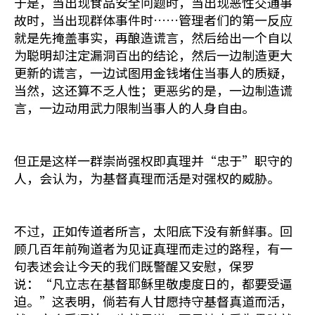
于是，当出现食品安全问题时，当出现恶性交通事
故时，当出现群体事件时……管理者们的第一反应
就是先掩盖事实，再酿造谎言，然后给出一个自以
为聪明却注定漏洞百出的结论，然后一边制造更大
更新的谎言，一边试图用金钱堵住当事人的质疑，
当然，这还算不乏人性；更恶劣的是，一边制造谎
言，一边动用武力限制当事人的人身自由。
但正是这样一群崇尚强权即真理并“忠于”职守的
人，会认为，为基督真理而活是对强权的威胁。
不过，正如传道者所言，太阳底下没有新鲜事。回
顾几百年前殉道者为见证真理而走过的路程，有一
句表述会让今天的我们既警醒又安慰，保罗
说：“凡立志在基督耶稣里敬虔度日的，都要受逼
迫。”这表明，倘若有人甘愿持守基督真道而活，