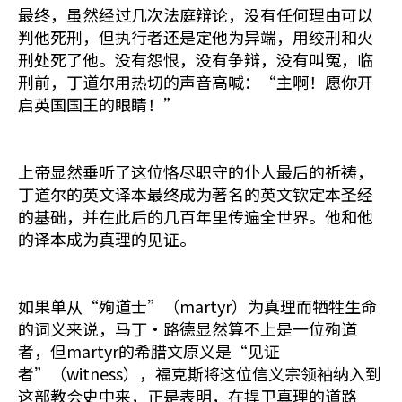
最终，虽然经过几次法庭辩论，没有任何理由可以
判他死刑，但执行者还是定他为异端，用绞刑和火
刑处死了他。没有怨恨，没有争辩，没有叫冤，临
刑前，丁道尔用热切的声音高喊：“主啊！愿你开
启英国国王的眼睛！”
上帝显然垂听了这位恪尽职守的仆人最后的祈祷，
丁道尔的英文译本最终成为著名的英文钦定本圣经
的基础，并在此后的几百年里传遍全世界。他和他
的译本成为真理的见证。
如果单从“殉道士”（martyr）为真理而牺牲生命
的词义来说，马丁·路德显然算不上是一位殉道
者，但martyr的希腊文原义是“见证
者”（witness），福克斯将这位信义宗领袖纳入到
这部教会史中来，正是表明，在捍卫真理的道路