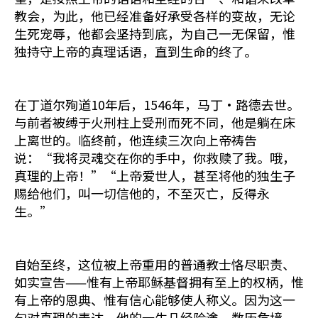
教会，为此，他已经准备好承受各样的变故，无论
生死宠辱，他都会坚持到底，为自己一无保留，惟
独持守上帝的真理话语，直到生命的终了。
在丁道尔殉道10年后，1546年，马丁·路德去世。
与前者被缚于火刑柱上受刑而死不同，他是躺在床
上离世的。临终前，他连续三次向上帝祷告
说：“我将灵魂交在你的手中，你救赎了我。哦，
真理的上帝！”“上帝爱世人，甚至将他的独生子
赐给他们，叫一切信他的，不至灭亡，反得永
生。”
自始至终，这位被上帝重用的普通教士恪尽职责、
如实宣告——惟有上帝耶稣基督拥有至上的权柄，惟
有上帝的恩典、惟有信心能够使人称义。因为这一
句对真理的表达，他的一生几经险途，数历危境，