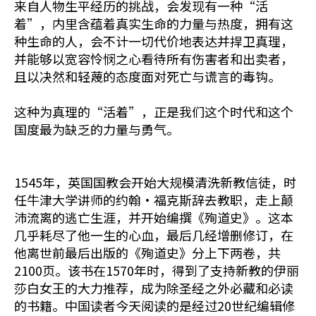
来自人物生平经历的挑战，会发现有一种“活
着”，内里含蕴着真实生命的力量与热度，拥有这
种生命的人，会不计一切代价地表达并捍卫真理，
并能够以宽容怜悯之心看待所有伤害者和出卖者，
且以决然和轻蔑的态度面对死亡与谎言的毒钩。
这种为真理的“活着”，正是我们这个时代和这个
国度最为缺乏的力量与勇气。
1545年，英国国教会开始大规模清洗新教信徒，时
任牛津大学讲师的约翰·福克斯辞去教职，走上颠
沛流离的逃亡生涯，并开始编撰《殉道史》。这本
几乎耗尽了他一生的心血，最后几经增删修订，在
他离世前最后出版的《殉道史》分上下两卷，共
2100页。该书在1570年时，得到了支持新教的伊丽
莎白女王的大力推荐，成为除圣经之外必藏和必读
的书籍。中国读者今天阅读的是经过20世纪编辑修