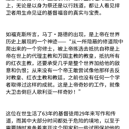
上，无论是以身为祭还是以行践道，都让人看见捍
卫者用生命见证的基督福音的真实与宝贵。
如福克斯所言，马丁·路德的出现，是上帝在世界
历史上展现的一个神迹——“从一所隐蔽的修道院中
爬出来的一个穷修士，被上帝拣选去抵抗自称是上
帝在世上的代理主教和万国主教的教皇，抵抗所有
的红衣主教，还要承受几乎是整个世界加给他的敌
意和仇恨；从来没有一个帝王敢尝试像他那样去反
对教皇、红衣主教和教廷，之前也没有任何一个学
者取得过这样的成就。这是上帝奇妙的工作，就像
大卫击倒巨人歌利亚一样奇妙！”
这位在世生活了63年的基督徒用29年来写作和传
道，而其中大部分时间都处于危险的境地，以至于
需要随时准备着离开这个国家和一些试图保护他的