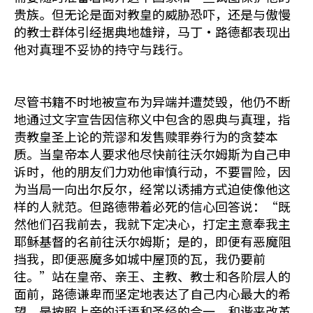
贵族。但无论是面对教皇的威胁恐吓，还是与傲慢
的教士群体引经据典地雄辩，马丁·路德都表现出
他对真理不妥协的持守与践行。
尽管书籍不时地被宣布为异端并遭焚毁，他仍不断
地通过文字宣告因信称义中包含的恩典与真理，指
责教皇圣上论的荒谬和发售赎罪券行为的贪婪本
质。当皇帝本人要求他尽快前往沃尔姆斯为自己申
诉时，他的朋友们力劝他审慎行动，不要冒险，因
为当局一向出尔反尔，经常以诱捕方式迫使像他这
样的人就范。但路德带着必死的信心回答说：“既
然他们召我前去，我就下定决心，打定主意奉我主
耶稣基督的名前往沃尔姆斯；是的，即便有恶魔阻
挡我，即便恶魔多如城中屋顶的瓦，我仍要前
往。”站在皇帝、亲王、主教、教士和各阶层人的
面前，路德谦卑而坚定地表达了自己内心最大的希
望，是按照上帝的话语和圣经的合一、和谐来改革