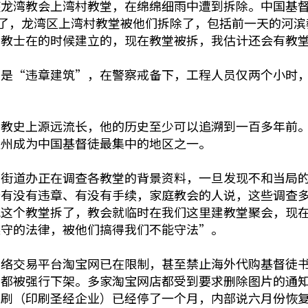
座龙湾教会上湾村教堂，在绵绵细雨中遭到拆除。中国基
片了，龙湾区上湾村教堂被他们拆除了，包括前一天的河
宣教士在的时候建立的，现在教堂被拆，我估计还会有教
指是“违章建筑”，在警察戒备下，工程人员仅两个小时
教史上源远流长，他的历史至少可以追溯到一百多年前。1
温州成为中国基督徒最集中的地区之一。
或街道办正在调查各教堂的背景资料，一旦发现不和当局
查有没有违章、有没有手续，家庭教会的人说，这些调查
把这个教堂拆了，教会就临时在我们这里建教堂聚会，现
遵守的法律，被他们搞得我们不能守法”。
网络交易平台淘宝网已在限制，甚至禁止海外代购基督徒
在都被强行下架。多家淘宝网店都受到要求删除图片的通
印刷（印刷圣经企业）已经停了一个月，内部说六月份恢