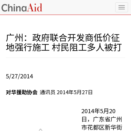
T
o
g
g
l
广州：政府联合开发商低价征
e
n
地强行施工 村民阻工多人被打
a
v
i
g
a
5/27/2014
t
i
o
对华援助协会
通讯员 2014年5月27日
n
2014年5月20
日，广东省广州
市花都区新华街