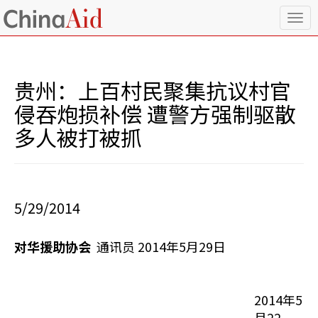
T
o
g
g
l
贵州：上百村民聚集抗议村官
e
n
侵吞炮损补偿 遭警方强制驱散
a
多人被打被抓
v
i
g
a
t
i
5/29/2014
o
n
对华援助协会
通讯员 2014年5月29日
2014年5
月22