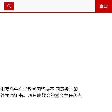
奉献
永嘉乌牛东垟教堂因坚决不 同意拆十架，
处罚通知书。29日晚教会的堂会主任蒋志