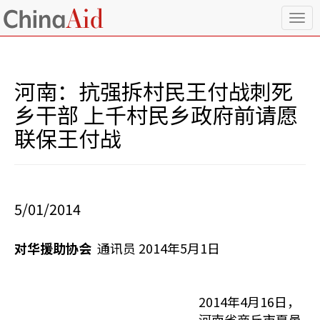
T
o
g
g
l
河南：抗强拆村民王付战刺死
e
n
乡干部 上千村民乡政府前请愿
a
联保王付战
v
i
g
a
t
i
5/01/2014
o
n
对华援助协会
通讯员 2014年5月1日
2014年4月16日，
河南省商丘市夏邑