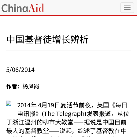
T
o
g
g
l
中国基督徒增长辨析
e
n
a
v
i
5/06/2014
g
a
t
作者：
杨凤岗
i
o
n
2014年 4月19日复活节前夜，英国《每日
电讯报》(The Telegraph)发表报道，从位
于浙江温州的柳市大教堂——据说是中国目前
最大的基督教堂——说起，综述了基督教在中