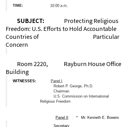
TIME:
10:00 a.m.
SUBJECT:
Protecting Religious
Freedom: U.S. Efforts to Hold Accountable
Countries of Particular
Concern
Room 2220, Rayburn House Office
Building
WITNESSES:
Panel I
Robert P. George, Ph.D.
Chairman
U.S. Commission on International
Religious Freedom
Panel II
*
Mr. Kenneth E. Bowers
Secretary