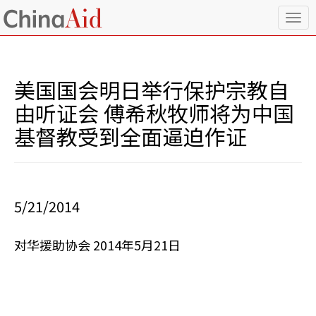
T
o
g
g
l
美国国会明日举行保护宗教自
e
n
由听证会 傅希秋牧师将为中国
a
基督教受到全面逼迫作证
v
i
g
a
t
i
5/21/2014
o
n
对华援助协会 2014年5月21日