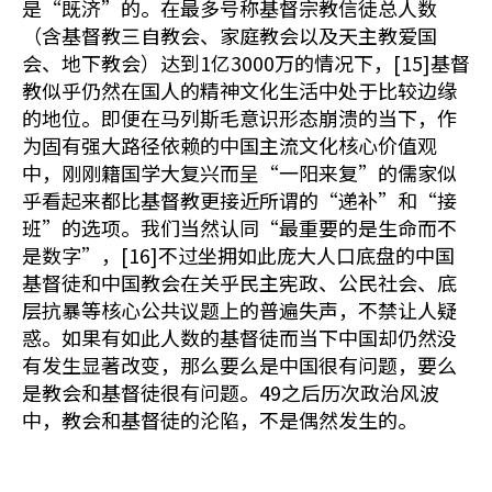
是“既济”的。在最多号称基督宗教信徒总人数
（含基督教三自教会、家庭教会以及天主教爱国
会、地下教会）达到1亿3000万的情况下，[15]基督
教似乎仍然在国人的精神文化生活中处于比较边缘
的地位。即便在马列斯毛意识形态崩溃的当下，作
为固有强大路径依赖的中国主流文化核心价值观
中，刚刚籍国学大复兴而呈“一阳来复”的儒家似
乎看起来都比基督教更接近所谓的“递补”和“接
班”的选项。我们当然认同“最重要的是生命而不
是数字”，[16]不过坐拥如此庞大人口底盘的中国
基督徒和中国教会在关乎民主宪政、公民社会、底
层抗暴等核心公共议题上的普遍失声，不禁让人疑
惑。如果有如此人数的基督徒而当下中国却仍然没
有发生显著改变，那么要么是中国很有问题，要么
是教会和基督徒很有问题。49之后历次政治风波
中，教会和基督徒的沦陷，不是偶然发生的。