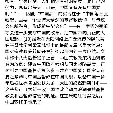
都有一个美国梦，人们相信有好的制度、靠自己的
努力，总有出头天。可是，中国又有没有中国梦
呢？”——因此“中国梦”的实现在于“中国第三度
崛起，需要一个更博大精深的基督教信仰，与传统
文化所融合，形成新中华文化”——有十字架的变革
才会进一步支撑中国的改革，把中国带向真正的大
国崛起。[13]最近在大陆网络上广泛流传的疑似著
名基督教学者梁燕城博士的最新文章《重大消息：
国家宗教政策转向开禁》引起海内外一片哗然。文
中称十八大后新班子上台，中国宗教政策将由紧缩
转为放宽；建议中国政府考虑从国家战略高度，正
面引导中国基督徒投入参与建立中国梦；国家现在
要赶紧帮助中国基督教在中国扎根，以备中国十多
年后被世界各国公认为第一大国的必然趋势[14]——
这些都可目为新一波全国性政治动员浪潮裹挟基督
教会和基督教信徒的明证。在重庆唱红打黑之后，
中国梦终于也来了。