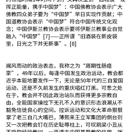
挥正能量，携手中国梦”：中国佛教协会表示广大
佛教四众弟子要为“中国梦”早日实现作贡献；中
国道教协会表示“中国梦”符合中国传统文化观
念；中国伊斯兰教协会表示要将伊斯兰教事业自觉
融入“中国梦”[7]——正所谓“旧酒装在新皮袋
里，日光之下并无新事”。[8]
闻风而动的政治表态，我称之为“周期性肠痉
挛”，49年以后，每逢中国发生政治运动，教会都
近乎本能地要发作一下，无论是50年代的三自爱国
运动、还是不久前发生的重庆唱红打黑。可悲之处
在于，教会并不因此政治站队而获得更多宗教自
由，全能国家操控下无孔不入的意识形态浪潮从不
豁免信徒良心的空间。控诉运动和文化大革命狠狠
掌了老三自几大嘴巴，薄熙来王立军集团的倒台则
又一次把教会钉在历史耻辱柱上，可叹跳梁小丑从
不吸取经验教训，一再透支中国基督教的信用，摧