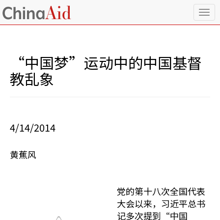
T
o
g
g
l
“中国梦”运动中的中国基督
e
n
教乱象
a
v
i
g
a
4/14/2014
t
i
o
黄蕉风
n
党的第十八次全国代表
大会以来，习近平总书
记多次提到“中国