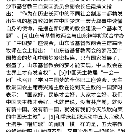
沙市基督教三自爱国委员会副会长任霞撰文指
出：“作为在历史长河中的不同社会制度中都勃发
出生机的基督教如何在中国梦这一宏大叙事中读懂
自身的使命，是摆在新时期的教会建设一个基本问
题”。[4]山东省基督教两会与山东神学院联合举办
了“中国梦”座谈会，山东省基督教两会主席高明
牧师在会上指出：“山东省基督教两会的梦乃至中
国教会的梦和中国梦紧密相连，只有国家发展了，
强盛了，山东基督教会的梦才能实现，中国教会在
世界上才有发言权”。[5]中国天主教届“一会一
团”也召开了学习中国梦的全体职工座谈会。天主
教爱国会主席房兴耀主教在论到天主教的中国梦时
表示：“国家好，民族才会好，大家才会好，我们
中国天主教才会好。也就是说，没有共产党，就没
有新中国。没有新中国，就没有我们今天欣欣向荣
的中国天主教”。[6]和重庆红歌运动中五大宗教人
士携手“唱红歌”的闹剧一模一样的是，五大宗教
的领袖时隔1年时间不到，又再次坐到一起畅谈“发