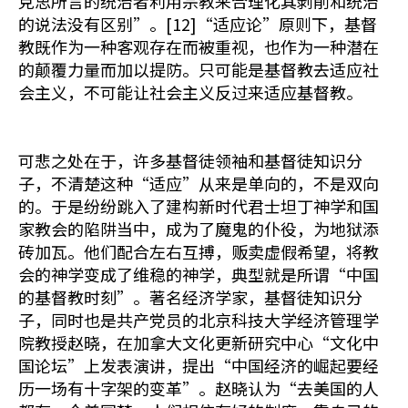
克思所言的统治者利用宗教来合理化其剥削和统治
的说法没有区别”。[12]“适应论”原则下，基督
教既作为一种客观存在而被重视，也作为一种潜在
的颠覆力量而加以提防。只可能是基督教去适应社
会主义，不可能让社会主义反过来适应基督教。
可悲之处在于，许多基督徒领袖和基督徒知识分
子，不清楚这种“适应”从来是单向的，不是双向
的。于是纷纷跳入了建构新时代君士坦丁神学和国
家教会的陷阱当中，成为了魔鬼的仆役，为地狱添
砖加瓦。他们配合左右互搏，贩卖虚假希望，将教
会的神学变成了维稳的神学，典型就是所谓“中国
的基督教时刻”。著名经济学家，基督徒知识分
子，同时也是共产党员的北京科技大学经济管理学
院教授赵晓，在加拿大文化更新研究中心“文化中
国论坛”上发表演讲，提出“中国经济的崛起要经
历一场有十字架的变革”。赵晓认为“去美国的人