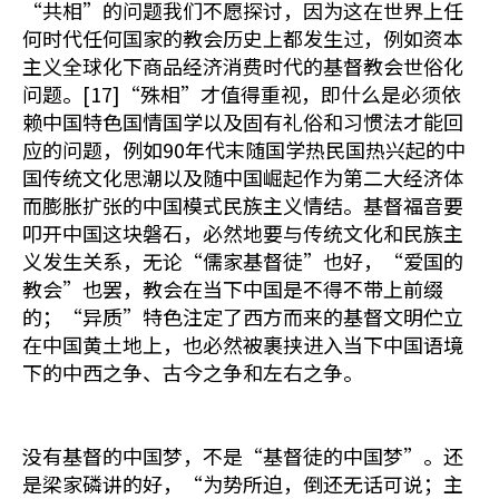
“共相”的问题我们不愿探讨，因为这在世界上任
何时代任何国家的教会历史上都发生过，例如资本
主义全球化下商品经济消费时代的基督教会世俗化
问题。[17]“殊相”才值得重视，即什么是必须依
赖中国特色国情国学以及固有礼俗和习惯法才能回
应的问题，例如90年代末随国学热民国热兴起的中
国传统文化思潮以及随中国崛起作为第二大经济体
而膨胀扩张的中国模式民族主义情结。基督福音要
叩开中国这块磐石，必然地要与传统文化和民族主
义发生关系，无论“儒家基督徒”也好，“爱国的
教会”也罢，教会在当下中国是不得不带上前缀
的；“异质”特色注定了西方而来的基督文明伫立
在中国黄土地上，也必然被裹挟进入当下中国语境
下的中西之争、古今之争和左右之争。
没有基督的中国梦，不是“基督徒的中国梦”。还
是梁家磷讲的好，“为势所迫，倒还无话可说；主