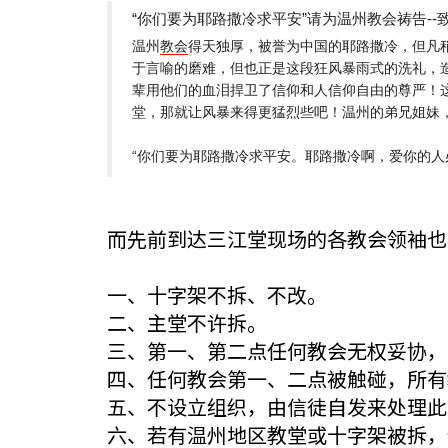
“你们要为耶路撒冷求平安”请为温州教会祷告--
温州
教会
得天独厚，被誉为中国的耶路撒冷，
但凡
于言喻的磨难，但也正是这段狂风暴雨式的洗礼，
辈用他们的血泪捍卫了信仰和人信仰自由的尊严！
堂，
那就让风暴来得更猛烈些吧！温州的弟兄姐妹
“你们要为耶路撒冷求平安。耶路撒冷啊，爱你的人
而先前到达三江堂现场的各教会领袖也
一、十字架不拆、不改。
二、主堂不许拆。
三、第一、第二点任何教会无权妥协，
四、任何教会第一、二点被触碰，所有
五、不设立组织，由信徒自发来处理此
六、若有温州地区教堂或十字架被拆，