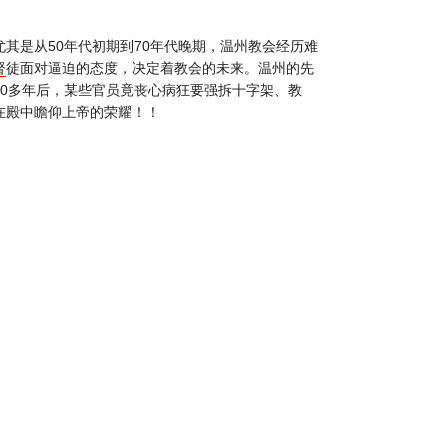
尤其是从50年代初期到70年代晚期，
温州教会经历难
督
徒面对逼迫的态度，决定着教会的未来。
温州的先
30多年后，某些官员竟丧心病狂要强拆十字架、教
在殿中瞻仰上帝的荣耀！！