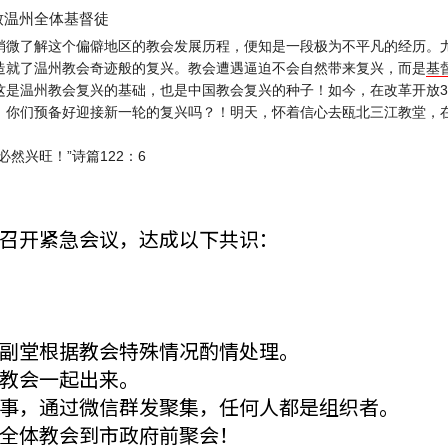
致温州全体基督徒
稍微了解这个偏僻地区的教会发展历程，
便知是一段极为不平凡的经历。
造就了温州教会奇迹般的复兴。教会遭遇逼迫不会自然带来复兴，
而是
基
这是温州教会复兴的基础，也是中国教会复兴的种子！如今，
在改革开放
，
你们预备好迎接新一轮的复兴吗？！明天，
怀着信心去瓯北三江教堂，
必然兴旺！”
诗篇122：6
召开紧急会议，达成以下共识：
副堂根据教会特殊情况酌情处理。
教会一起出来。
事，通过微信群发聚集，任何人都是组织者。
全体教会到市政府前聚会！