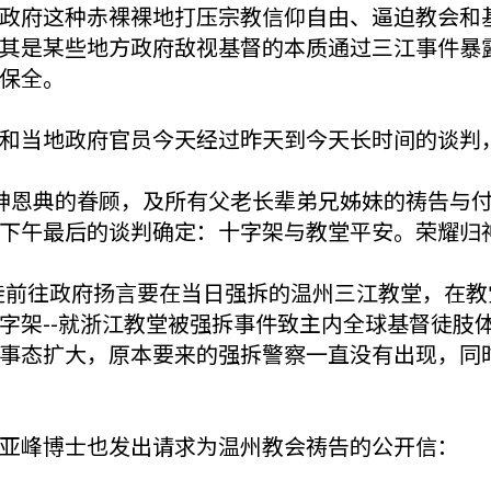
政府这种赤裸裸地打压宗教信仰自由、逼迫教会和
其是某些地方政府敌视基督的本质通过三江事件暴
保全。
和当地政府官员今天经过昨天到今天长时间的谈判
谢神恩典的眷顾，及所有父老长辈弟兄姊妹的祷告与
下午最后的谈判确定：十字架与教堂平安。荣耀归神
基督徒前往政府扬言要在当日强拆的温州三江教堂，在
字架--就浙江教堂被强拆事件致主内全球基督徒肢
事态扩大，原本要来的强拆警察一直没有出现，同
亚峰博士也发出请求为温州教会祷告的公开信：