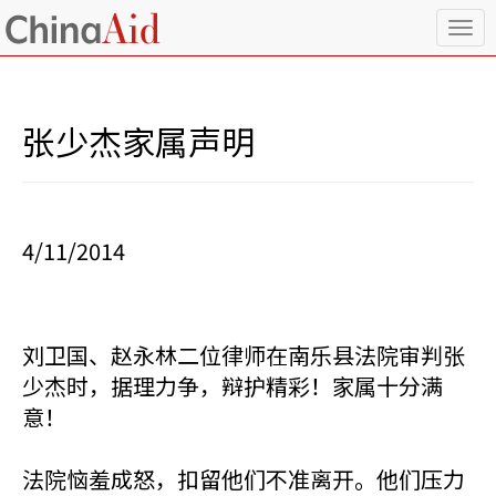
T
o
g
g
l
张少杰家属声明
e
n
a
v
i
4/11/2014
g
a
t
i
o
刘卫国、赵永林二位律师在南乐县法院审判张
n
少杰时，据理力争，辩护精彩！家属十分满
意！
法院恼羞成怒，扣留他们不准离开。他们压力