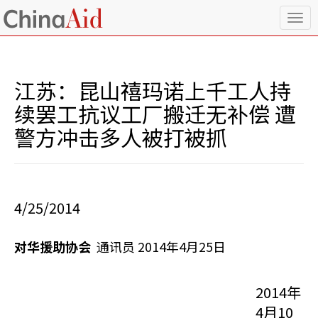
T
o
g
g
l
江苏：昆山禧玛诺上千工人持
e
n
续罢工抗议工厂搬迁无补偿 遭
a
警方冲击多人被打被抓
v
i
g
a
t
i
4/25/2014
o
n
对华援助协会
通讯员 2014年4月25日
2014年
4月10