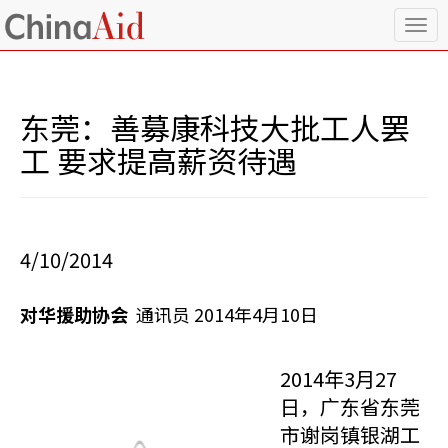
T
o
g
g
l
东莞：善募康科技大批工人罢
e
n
工 要求提高薪资待遇
a
v
i
g
a
4/10/2014
t
i
o
对华援助协会
通讯员 2014年4月10日
n
2014年3月27
日，广东省东莞
市谢岗镇银湖工