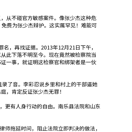
。
义，从不碰官方敏感案件。像张少杰这种危
，免费为张少杰辩护。这实属罕见！难能可
，再找证据。2013年12月21日下午，
忍从此下落不明至今。现在竟然被检察院当
书证一事，就证明这检察官和绑架者是一伙
且录了音。李彩忍说乡里和村上的干部逼她
出庭，肯定反证张少杰无罪！
利，更有人身行动的自由。南乐县法院和山东
聘律师拖延时间，阻止法院立即判决的做法，