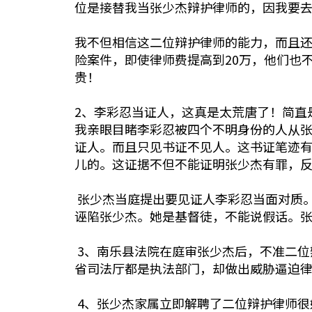
位是接替我当张少杰辩护律师的，因我要
我不但相信这二位辩护律师的能力，而且
险案件，即使律师费提高到20万，他们也
贵！
2、李彩忍当证人，这真是太荒唐了！简直是
我亲眼目睹李彩忍被四个不明身份的人从
证人。而且只见书证不见人。这书证笔迹
儿的。这证据不但不能证明张少杰有罪，
张少杰当庭提出要见证人李彩忍当面对质
诬陷张少杰。她是基督徒，不能说假话。
3、南乐县法院在庭审张少杰后，不准二位
省司法厅都是执法部门，却做出威胁逼迫
4、张少杰家属立即解聘了二位辩护律师很