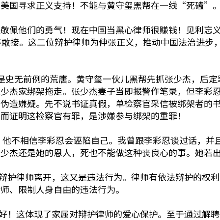
去美国寻求正义支持！不能与黄守玺黑帮在一线“死磕”
还敬佩他们的勇气！现在中国当黑心律师很赚钱！见利忘
不敢接。这二位辩护律师为伸张正义，推动中国法治进步
史无前例的荒唐。黄守玺一伙儿黑帮先抓张少杰，后定罪名
张少杰家绑架拖走。张少杰妻子当即报警作笔录，但李彩
有伪造嫌疑。先不说书证真假，单检察官采信被绑架者的
反而证明这检察官有罪，是涉嫌参与绑架的重罪！
。他不相信李彩忍会诬陷自己。我曾跟李彩忍谈过话，并
张少杰还是她的恩人，死也不能做这种丧良心的事。她若
辩护律师离开，这又是违法行为。律师有依法辩护的权
律师、限制人身自由的违法行为。
好！这体现了家属对辩护律师的爱心保护。至于通过解