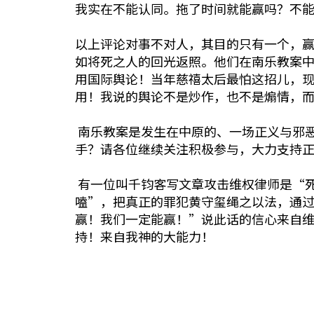
我实在不能认同。拖了时间就能赢吗？不
以上评论对事不对人，其目的只有一个，
如将死之人的回光返照。他们在南乐教案
用国际舆论！当年慈禧太后最怕这招儿，
用！我说的舆论不是炒作，也不是煽情，
南乐教案是发生在中原的、一场正义与邪
手？请各位继续关注积极参与，大力支持
有一位叫千钧客写文章攻击维权律师是“
嗑”，把真正的罪犯黄守玺绳之以法，通
赢！我们一定能赢！”说此话的信心来自
持！来自我神的大能力！