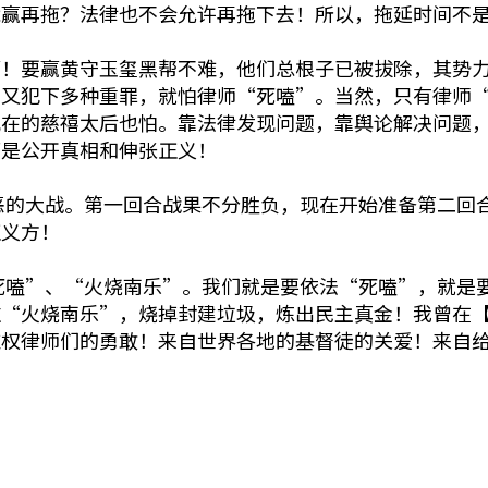
能赢再拖？法律也不会允许再拖下去！所以，拖延时间不
赢！要赢黄守玉玺黑帮不难，他们总根子已被拔除，其势
中又犯下多种重罪，就怕律师“死嗑”。当然，只有律师
现在的慈禧太后也怕。靠法律发现问题，靠舆论解决问题
而是公开真相和伸张正义！
恶的大战。第一回合战果不分胜负，现在开始准备第二回
正义方！
死嗑”、“火烧南乐”。我们就是要依法“死嗑”，就是
过“火烧南乐”，烧掉封建垃圾，炼出民主真金！我曾在
维权律师们的勇敢！来自世界各地的基督徒的关爱！来自