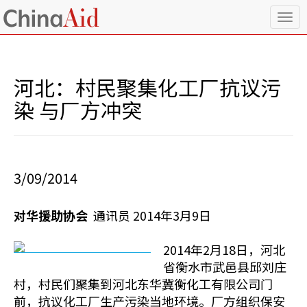
T
o
g
g
l
河北：村民聚集化工厂抗议污
e
n
染 与厂方冲突
a
v
i
g
a
3/09/2014
t
i
o
对华援助协会
通讯员 2014年3月9日
n
2014年2月18日，河北
省衡水市武邑县邱刘庄
村，村民们聚集到河北东华冀衡化工有限公司门
前，抗议化工厂生产污染当地环境。厂方组织保安