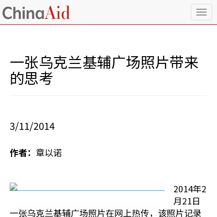
T
o
g
g
l
一张乌克兰基辅广场照片带来
e
n
的思考
a
v
i
g
a
3/11/2014
t
i
o
作者：
章以诺
n
2014年2
月21日
一张乌克兰基辅广场照片在网上热传，该照片记录