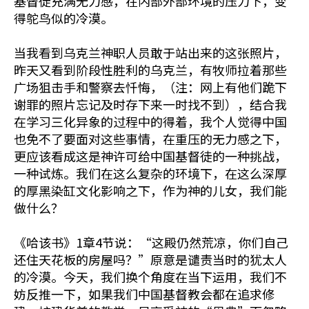
基督徒充满无力感，在内部外部环境的压力下，变
得鸵鸟似的冷漠。
当我看到乌克兰神职人员敢于站出来的这张照片，
昨天又看到阶段性胜利的乌克兰，有牧师拉着那些
广场狙击手和警察去忏悔，（注：网上有他们跪下
谢罪的照片忘记及时存下来一时找不到），结合我
在学习三化异象的过程中的得着，我个人觉得中国
也免不了要面对这些事情，在重压的无力感之下，
更应该看成这是神许可给中国基督徒的一种挑战，
一种试炼。我们在这么复杂的环境下，在这么深厚
的厚黑染缸文化影响之下，作为神的儿女，我们能
做什么？
《哈该书》1章4节说：“这殿仍然荒凉，你们自己
还住天花板的房屋吗？”原意是谴责当时的犹太人
的冷漠。今天，我们换个角度在当下运用，我们不
妨反推一下，如果我们中国基督教会都在追求修