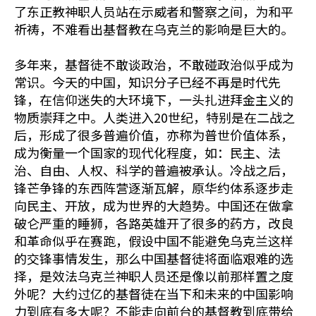
了东正教神职人员站在示威者和警察之间，为和平
祈祷，不难看出基督教在乌克兰的影响是巨大的。
多年来，基督徒不敢谈政治，不敢碰政治似乎成为
常识。今天的中国，知识分子已经不再是时代先
锋，在信仰迷失的大环境下，一头扎进拜金主义的
物质崇拜之中。人类进入20世纪，特别是在二战之
后，形成了很多普遍价值，亦称为普世价值体系，
成为衡量一个国家的现代化程度，如：民主、法
治、自由、人权、科学的普遍被承认。冷战之后，
锋芒争锋的东西阵营逐渐瓦解，原华约体系逐步走
向民主、开放，成为世界的大趋势。中国还在做拿
破仑严重的睡狮，各路英雄开了很多的药方，改良
和革命似乎在赛跑，假设中国不能避免乌克兰这样
的交锋事情发生，那么中国基督徒将面临艰难的选
择，是效法乌克兰神职人员还是像以前那样置之度
外呢？大约过亿的基督徒在当下和未来的中国影响
力到底有多大呢？不能走向前台的基督教到底带给