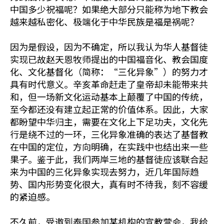
中国多少祝福呢？如果绝大部分只能称为地下教会
越来越私密化、极端化于中华民族是福是祸呢？
因为是假设，因为不确定，所以我认为华人基督徒
实现已故赵天恩牧师提出的中国福音化、教会国度
化、文化基督化（简称：“三化异象”）的努力才
具有时代意义。辛亥革命赶走了皇帝却未能带来共
和，但一场新文化运动基本上颠覆了中国的传统，
至今都还没有建立起正常的价值体系。因此，大家
都盼望中华归主，需要在文化上下足功夫，文化先
行是绕不过的一环，三化异象准确的表达了基督教
在中国的定位，方向明确，在实践中也结出来一些
果子。鉴于此，我们两岸三地的基督徒应该联合起
来为中国的三化异象实现去努力，近几年国际趋
势、国内形势变化很大，真有时不待我，刻不容缓
的紧迫感。
不久前，受邀到泰国参加某机构的宣教营会，我给