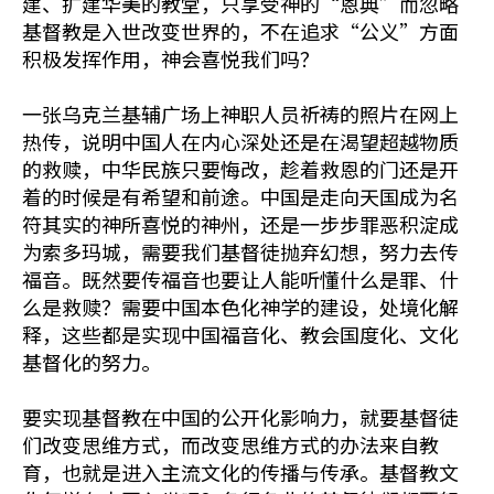
建、扩建华美的教堂，只享受神的“恩典”而忽略
基督教是入世改变世界的，不在追求“公义”方面
积极发挥作用，神会喜悦我们吗？
一张乌克兰基辅广场上神职人员祈祷的照片在网上
热传，说明中国人在内心深处还是在渴望超越物质
的救赎，中华民族只要悔改，趁着救恩的门还是开
着的时候是有希望和前途。中国是走向天国成为名
符其实的神所喜悦的神州，还是一步步罪恶积淀成
为索多玛城，需要我们基督徒抛弃幻想，努力去传
福音。既然要传福音也要让人能听懂什么是罪、什
么是救赎？需要中国本色化神学的建设，处境化解
释，这些都是实现中国福音化、教会国度化、文化
基督化的努力。
要实现基督教在中国的公开化影响力，就要基督徒
们改变思维方式，而改变思维方式的办法来自教
育，也就是进入主流文化的传播与传承。基督教文