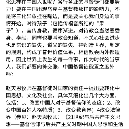
化怎样在中国入世呢？各行各业的基督徒们都要努
力！要在中国出现乌克兰基督教那样的影响力，不
是将三化异象挂在嘴边，而是要关心我们身边的事
情开始。对待孩子（包括传福音所结的“果
子”），言传身教，循序渐进。对待教会当然要委
身、奉献，同样也要叫教会知道，不关心社会进步
也是常识的缺失，道义的缺失。神创造世界，制定
的规则，构成了普世价值体系，相信教会内外都适
用，因此世界上发生的每一件事，作为时代的当事
人，我们都要向神交账，中国基督徒能置之度外
吗？
赵天恩牧师在基督徒对国家的责任中提出要转化中
国思想、文化及社会，具体又细化出几个大方面，
包括：1、改变中国人对于基督信仰的态度；2、改
变中国百姓人格特质；3、改变教育界；4改变法律
界（参见：赵天恩牧师：《21世纪与后共产主义思
想——基督信仰与后共产主义时期中国人思想和生活