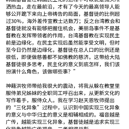
洒热血，走在最前沿，才有了今天的最高领导人能
够公开跪下来向上帝祷告的局面，基督徒的比例超
过30%，海外差传宣教士达数万；反之台湾教会和
基督徒就没有能够把握住机会，美丽岛事件不是基
督教在发挥带领者的作用，台湾基督教在实现民主
前是边缘化，在民主实现后虽然能享受文明，但时
至今日仍然是边缘化，基督徒在总人口的比例还是
很低，即便做慈善都不如佛教的慈济。这带给大陆
基督徒很多思考，民主化的意义到底怎样，我们该
扮演什么角色，该做哪些事？”
神藉洪牧师带给我很大的震动，将我从躲在教堂里
服侍弟兄姊妹的全职同工呼召出来，从更新文化的
写作着手，服侍众人。我在学习赵天恩牧师提出
的“三化异象”过程中，认识到中国实现三化异象
的意义与中华归主的意义是相辅相成的。福音越是
广传，越能实现三化异象，基督徒越是追求实现三
化异象越能广传福音，二者相得益彰。