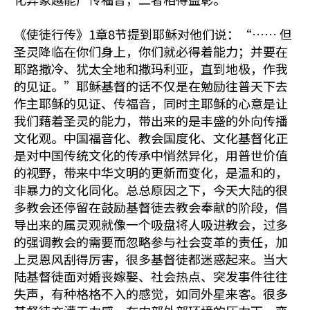
《使徒行传》1章8节提到耶稣对他们说：“…… 但
圣灵降临在你们身上，你们就必得着能力；并要在
耶路撒冷、犹太全地和撒玛利亚，直到地极，作我
的见证。”耶稣基督的话不仅是在勉励往普天下去
作主耶稣的见证、传福音，同时主耶稣的心意是让
我们藉着圣灵的能力，带出来的是丰盛的外向传播
文化观。中国福音化、教会国度化、文化基督化正
是对中国传统文化的传承中悄然异化，用普世价值
的视野，带来中华文明的更新而变化，是温和的，
非暴力的文化同化。总总原因之下，今天大陆的很
多教会还停留在鼓励基督徒去教会奉献的阶段，倡
导出来的属灵观就像一个吸盘将人吸进教会，过多
的强调教会的需要而忽略参与社会变革的责任，加
上灵恩风刮得厉害，很多基督徒都迷惑起来。当大
陆基督徒面对婚丧嫁娶、社会热点、突发事件往往
失声，有种格格不入的感觉，如同外星来客。很多