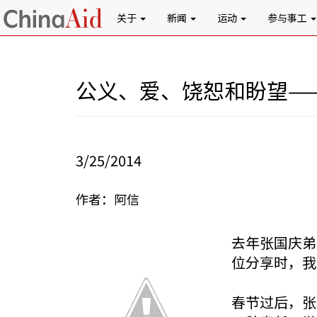
关于
新闻
运动
参与事工
公义、爱、饶恕和盼望—
3/25/2014
作者：阿信
去年张国庆弟
位分享时，我
春节过后，张