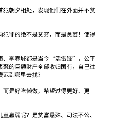
首犯朝夕相处，发现他们在外面并不贫
向犯罪的绝不是贫穷，而是贪婪！使得
康、李春城都是当今“活雷锋”，公平
集聚的巨额财产全部收归国有，自己往
模范到哪里去找？
，而是好吃懒做，希望过得更好、更
儿童羸弱呢？是贫富悬殊、司法不公、
。