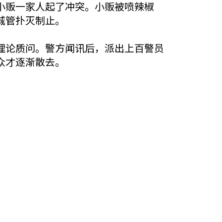
小贩一家人起了冲突。小贩被喷辣椒
城管扑灭制止。
理论质问。警方闻讯后，派出上百警员
众才逐渐散去。