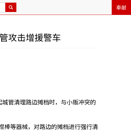
奉献
城管攻击增援警车
一起城管清理路边摊档时，与小贩冲突的
牌棍棒等器械，对路边的摊档进行强行清