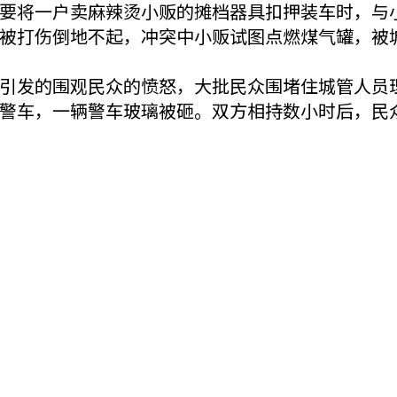
要将一户卖麻辣烫小贩的摊档器具扣押装车时，与
被打伤倒地不起，冲突中小贩试图点燃煤气罐，被
引发的围观民众的愤怒，大批民众围堵住城管人员
警车，一辆警车玻璃被砸。双方相持数小时后，民