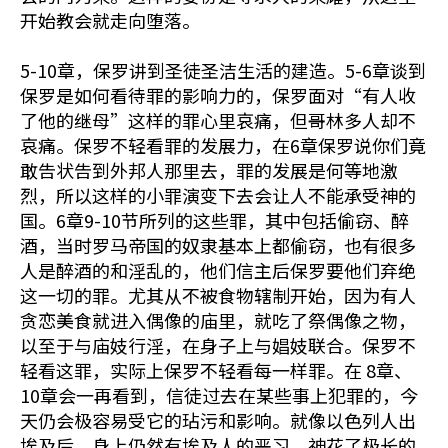
开始教会就走向堕落。
5-10章，保罗讲到圣徒圣洁生活的建造。5-6章谈到
保罗是如何看待罪的影响力的，保罗面对“有人收
了他的继母”这样的罪心里哀痛，但哥林多人却不
哀痛。保罗不轻看罪的发展力，在6章保罗说你们竟
敢告状告到外邦人那里去，罪的发展是何等地激
烈，所以这样的小罪演变下去会让人不能承受神的
国。6章9-10节所列的这些罪，其中包括偷窃、醉
酒，当时罗马帝国的奴隶基本上都偷窃，也有很多
人是醉酒的和淫乱的，他们信主后保罗要他们弃绝
这一切的罪。尤其从不被食物辖制开始，因为有人
贪恋美食就进入偶像的庙里，就吃了祭偶像之物，
以至于与庙妓行淫，在身子上与娼妓联合。保罗不
轻看这罪，实际上保罗不轻看每一样罪。在 8章、
10章会一再看到，信徒过去在某些事上犯罪的，今
天仍会极容易受它的玷污和影响。就像以色列人出
埃及后，身上仍然有埃及人的恶习，神花了极长的