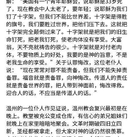
解：“美国有一个青年耶稣会，说耶稣是33岁死
了，现在教会中人太老了，要年轻；说耶稣为我们
钉了十字架，但我们不能比世界差，十字架是得胜
的旗号，我们要胜过世界，把他们压下去。这就把
十字架完全颠倒过来了。十字架就是把我们的旧生
命钉死，把老我钉死，使老肉体没有享受。大富
翁，天不亮就祷告的很少。十字架就是对付老肉
体，不要物质上的好处，我要的是神的旨意，不是
老我生命的享受。”关于认罪悔改，这位老仆人
说：“现在常常对罪不能责备，但我们不能失掉责
备罪。福音就是责备罪，向神悔改。传道人的责任
就是责备世界的罪，把人带到神面前，悔改得救。
迎合人的话，不应当是传道人的话。”
温州的一位仆人作见证说，温州教会复兴最初是在
晚上。教堂被充公变成仓库，有信心的弟兄姐妹们
就晚上在家里暗暗地聚会。文革时期破四旧立四
新，圣经都被拿走，但大家对神的话仍然很羡慕。