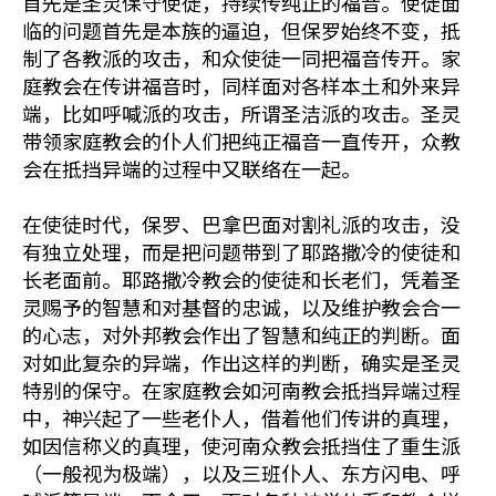
首先是圣灵保守使徒，持续传纯正的福音。使徒面
临的问题首先是本族的逼迫，但保罗始终不变，抵
制了各教派的攻击，和众使徒一同把福音传开。家
庭教会在传讲福音时，同样面对各样本土和外来异
端，比如呼喊派的攻击，所谓圣洁派的攻击。圣灵
带领家庭教会的仆人们把纯正福音一直传开，众教
会在抵挡异端的过程中又联络在一起。
在使徒时代，保罗、巴拿巴面对割礼派的攻击，没
有独立处理，而是把问题带到了耶路撒冷的使徒和
长老面前。耶路撒冷教会的使徒和长老们，凭着圣
灵赐予的智慧和对基督的忠诚，以及维护教会合一
的心志，对外邦教会作出了智慧和纯正的判断。面
对如此复杂的异端，作出这样的判断，确实是圣灵
特别的保守。在家庭教会如河南教会抵挡异端过程
中，神兴起了一些老仆人，借着他们传讲的真理，
如因信称义的真理，使河南众教会抵挡住了重生派
（一般视为极端），以及三班仆人、东方闪电、呼