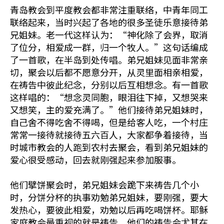
青岛教会到平度教会都非常注重联络，中青年同工
联络起来，当时兴起了各地的很多圣徒乐意接待弟
兄姐妹。老一代这样认为：“神化除了会界，取消
了位分，相爱成一群，归一个牧人。”这句话编成
了一首歌，在半岛到处传唱。弟兄姐妹见面非常亲
切，聚会以后都不愿意分开，从灵里面相亲相爱，
在祷告中彼此纪念，分别以后互相想念。有一首歌
这样唱的：“想念灵同胞，眼泪往下掉，又想哭来
又想笑，主的爱充满了。”他们接待弟兄姐妹时，
自己舍不得吃舍不得喝，但是给客人吃，一个村庄
常常一接待就接待五六百人，大家都争着接待，当
时城市教会的人跑到农村去聚会，看到弟兄姐妹的
爱心很受感动，回去就刚强起来参加服事。
他们擘饼聚会时，弟兄姐妹会跪下来祷告几个小
时，分饼分杯的执事劝勉弟兄姐妹，要刚强，要大
发热心，要彼此相爱，劝勉以后再吃喝饼杯。耶稣
家庭教会最重视的就是祷告，他们的祷告会尤其在