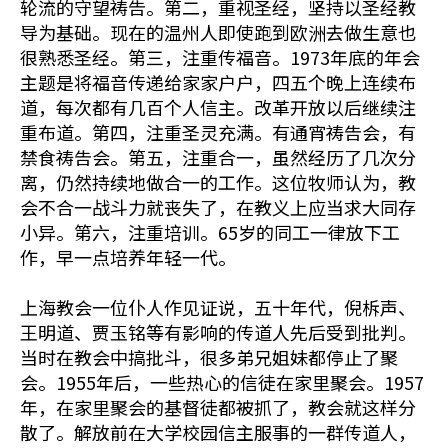
轮流的守望祷告。第二，重视圣经，坚持以圣经教
导为基础。现在的温州人即使跑到欧洲去做生意也
很熟悉圣经。第三，注重传福音。1973年底的年会
主题是将福音传递给家家户户，四五个晚上连续布
道，每次都有几百个人信主。改革开放以后继续注
重布道。第四，注重圣灵充满。有通宵祷告会，有
禁食祷告会。第五，注重合一，虽然经历了几次分
离，仍然持续地做合一的工作。这位牧师认为，教
会不合一战斗力就丧失了，在教义上应当求大同存
小异。第六，注重培训。65岁的同工一律放下工
作，早一点培养年轻一代。
上海教会一位仆人作见证说，五十年代，倪柝声、
王明道、贾玉铭等有影响的传道人先后受到批判。
当时在教会中搞批斗，很多弟兄姐妹都停止了聚
会。1955年后，一些热心的信徒在家里聚会。1957
年，在家里聚会的基督徒都被抓了，教会就这样分
散了。解放前在大学校园信主服事的一群传道人，