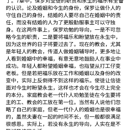
了。7章中，保罗对圣徒的职责和永生的福乐有全备
的认识。论及婚姻和今生的身份，保罗让做仆人的
守住自己的身份，结婚的人要尽自己在婚姻中的责
任，而没有结婚的人为了更殷勤服事主可以守独
身。在这两件事上，保罗劝勉的导向，一是不可忽
略今生的职责，二是要将福乐和盼望放在永生中，
因为这世界的日子将要过去了。现在的教会，尤其
是年轻人的教会，传道人做婚姻辅导时，更多地让
人看到婚姻中的幸福，有意无意地鼓励人在事业中
成功。年轻人都盼望婚姻幸福，也指望从打工仔变
老板。但是若把福乐放在工作和婚姻以及身份的改
变中，实际上反倒得不到这样的福乐。使徒让信徒
面对今生时盼望永生，这样也才会在今生尽上完全
的本分。家庭教会老一代仆人劝勉圣徒在今生要将
主的工、教会的工放在第一位。当然有人说他们忽
略了自己的家庭，但老一代仆人的婚姻也是很幸福
的，虽然夫妻在一起的时间不长，但一般都很满足
很感恩。实际上，若没有永生的导向，人实在是不