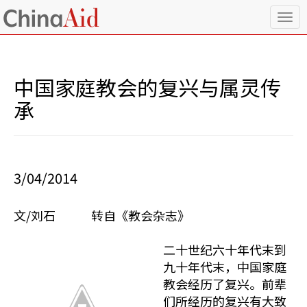
T
o
g
g
l
中国家庭教会的复兴与属灵传
e
n
承
a
v
i
g
a
3/04/2014
t
i
o
文/刘石 转自《教会杂志》
n
二十世纪六十年代末到
九十年代末，中国家庭
教会经历了复兴。前辈
们所经历的复兴有大致