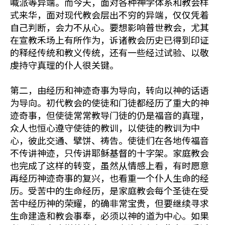
喊派等异端。而今天，面对各种神学体系和教会样
式来华，面对现代教会层出不穷的异端，仅仅凭着
自己判断，会力不从心。要想影响普世教会，尤其
在宣教禾场上有所作为，诉诸教会历史已得到印证
的释经传统和教义传统，还有一些经过试验、以敬
虔持守真理的仆人很关键。
第二，由经历和神迹奇事为导向，转向以神的话语
为导向。初代教会的使徒和门徒都经历了重大的神
迹奇事，但使徒常常教导门徒的仍是福音的真理，
众人也恒心遵守使徒的教训，以使徒的教训为中
心，彼此交通、擘饼、祷告。使徒们在各地传福音
不传讲神迹，只传讲耶稣基督的十字架。家庭教会
也完成了这样的转变，虽然从情感上看，有时愿意
再经历神迹奇事的复兴，也看重一个仆人生命的经
历。受苦中的生命经历，是家庭教会每个圣徒在受
苦中经历神的荣耀，的确非常宝贵，但要继续寻求
生命建造和教会事奉，必须以神的道为中心。如果