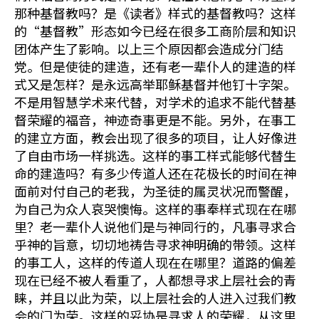
那种基督教吗？是《读者》样式的基督教吗？这样
的“基督教”形态如今已经在很多工商阶层和知识
团体产生了影响。以上三个原因都会造成分门结
党。但是使徒的建造，还有老一辈仆人的建造的样
式又是怎样？是永远高举耶稣基督并他钉十字架。
不是用智慧学术来代替，对学术的追求不能代替基
督荣耀的福音，神迹奇事更是不能。另外，在事工
的建立方面，教会出现了很多的项目，让人好像进
了自由市场一样挑选。这样的事工样式能够代替生
命的建造吗？有多少传道人还在花极长的时间在神
面前对付自己的老我，为圣徒的属灵状况而警醒，
为自己为众人哀哭懊悔。这样的事奉样式现在在哪
里？老一辈仆人说他们是与神同行的，凡事寻求合
乎神的旨意，切切地祷告寻求神明确的带领。这样
的事工人，这样的传道人现在在哪里？道路的偏差
现在已经不被人看重了，人都想寻求上层社会的青
睐，并且以此为荣，以上层社会的人进入过我们教
会的门为荣。这样的妥协是寻求人的荣耀，从这里