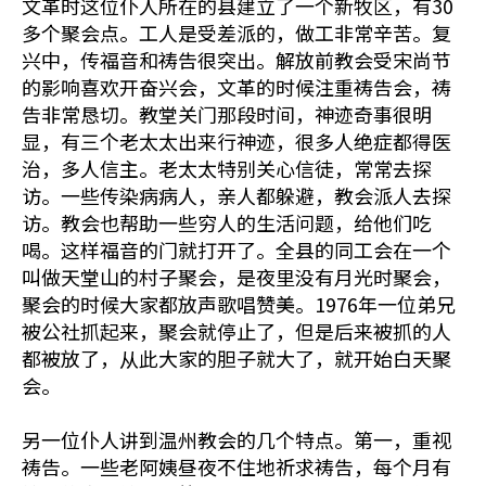
文革时这位仆人所在的县建立了一个新牧区，有30
多个聚会点。工人是受差派的，做工非常辛苦。复
兴中，传福音和祷告很突出。解放前教会受宋尚节
的影响喜欢开奋兴会，文革的时候注重祷告会，祷
告非常恳切。教堂关门那段时间，神迹奇事很明
显，有三个老太太出来行神迹，很多人绝症都得医
治，多人信主。老太太特别关心信徒，常常去探
访。一些传染病病人，亲人都躲避，教会派人去探
访。教会也帮助一些穷人的生活问题，给他们吃
喝。这样福音的门就打开了。全县的同工会在一个
叫做天堂山的村子聚会，是夜里没有月光时聚会，
聚会的时候大家都放声歌唱赞美。1976年一位弟兄
被公社抓起来，聚会就停止了，但是后来被抓的人
都被放了，从此大家的胆子就大了，就开始白天聚
会。
另一位仆人讲到温州教会的几个特点。第一，重视
祷告。一些老阿姨昼夜不住地祈求祷告，每个月有