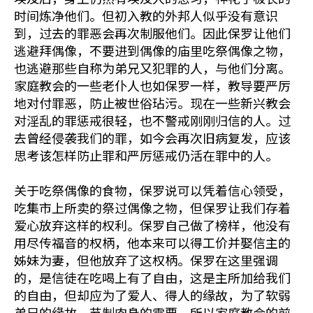
时间炼净他们。但初入教的外邦人似乎没有意识
到，过去的罪恶会再次制服他们。因此保罗让他们
逃避拜偶像，不要进到偶像的庙里吃祭偶像之物，
也逃避那些自称为弟兄又犯罪的人，与他们分离。
家庭教会的一些老仆人也如保罗一样，教导要严厉
地对付罪恶，防止被世俗玷污。现在一些新兴教会
对淫乱的罪惩戒很轻，也不警戒刚刚归信的人。过
去曾经侵袭我们的罪，如今会再次旧病复发，应该
思考该怎样防止罪和严厉惩戒仍活在罪中的人。
关于吃祭偶像的食物，保罗说可以凭着信心领受，
吃集市上所卖的祭过偶像之物，但保罗让我们存着
爱心放弃这样的权利。保罗自己做了榜样，他没有
用尽传福音的权柄，他本来可以得工价并娶信主的
姊妹为妻，但他放弃了这权柄。保罗在这里强调
的，是信徒在吃喝上有了自由，这是主所加给我们
的自由，但却应为了爱人、得人的缘故，为了软弱
弟兄的缘故，节制肉身的需要。所以家庭教会的前