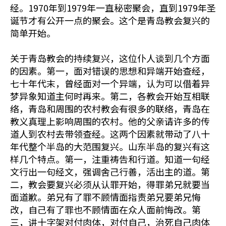
经。1970年到1979年一直秘密聚会，直到1979年圣
诞节才有公开一点的聚会。这个是青岛教会复兴的
简单开始。
关于青岛教会的持续复兴，这位仆人谈到几个方面
的因素。第一，面对错误的思想和异端开始查经，
七十年代末，曾经面对一个异端，认为可以借着异
梦异象知道主何时再来。第二，各教会开始互相联
络，青岛和周围的农村教会有很多的联络，青岛在
教义真理上影响周围的农村。他的父亲请许多的传
道人到农村去带领查经。这两个因素就带动了八十
年代整个半岛的大范围复兴。山东半岛的复兴有这
样几个特点。第一，注重祷告和行道。知道一句经
文行出一句经文，强调舍己行善，活出主的道。第
二，教会要复兴必须从认罪开始，得罪弟兄就要当
面道歉。弟兄有了罪不顾情面指责弟兄要弟兄悔
改，自己有了罪也不顾情面在众人面前悔改。第
三，讲十字架对付肉体，对付自己，治死自己肉体