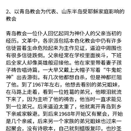
2、以青岛教会为代表、山东半岛受耶稣家庭影响的
教会
青岛教会一位仆人回忆起同为神仆人的父亲当初的
经历。文革中，各宗派包括本色化教会中仍有许多
信徒冒着生命危险起来为主作见证，逼迫中周围也
有很多信徒跌倒。父亲经常在学校里面挨斗，下班
后全家人却像英雄般迎接他。他在家里带着妻子孩
子祷告唱诗篇，一大早又戴上大帽子写着“牛鬼蛇
神”出去游街。有几次他都想自杀，但是神都拦阻
了他。到了1967年左右，他想去看别的弟兄姐妹，
在马路上走着，看到一位姓葛的弟兄，他眼泪就流
下来了，因为主听了他的祷告，他当时一直求能见
到一位弟兄。后来逼迫太重了，他就离开青岛到乡
下亲戚家躲避。到后来1968年开始又有聚会，开始
是几个亲戚，后来另一个家族的弟兄姐妹也过来一
起聚会，没有诗歌本，自己就刻蜡版复印，也抄圣