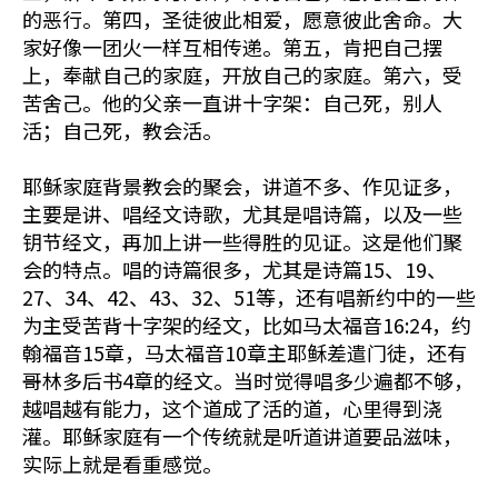
的恶行。第四，圣徒彼此相爱，愿意彼此舍命。大
家好像一团火一样互相传递。第五，肯把自己摆
上，奉献自己的家庭，开放自己的家庭。第六，受
苦舍己。他的父亲一直讲十字架：自己死，别人
活；自己死，教会活。
耶稣家庭背景教会的聚会，讲道不多、作见证多，
主要是讲、唱经文诗歌，尤其是唱诗篇，以及一些
钥节经文，再加上讲一些得胜的见证。这是他们聚
会的特点。唱的诗篇很多，尤其是诗篇15、19、
27、34、42、43、32、51等，还有唱新约中的一些
为主受苦背十字架的经文，比如马太福音16:24，约
翰福音15章，马太福音10章主耶稣差遣门徒，还有
哥林多后书4章的经文。当时觉得唱多少遍都不够，
越唱越有能力，这个道成了活的道，心里得到浇
灌。耶稣家庭有一个传统就是听道讲道要品滋味，
实际上就是看重感觉。