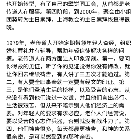
也开始转型，有了自己的擘饼同工会，从前都是老
传道人在服事。第四阶段，到2000年，聚会由小组
团契转为主日崇拜，上海教会的主日崇拜恢复得很
晚。
1979年，老传道人开始定期带领年轻人查经，组织
婚礼葬礼并有辅导，帮助年轻信徒解决各样的问
题。老传道人在两方面让人印象深刻。第一，要问
你得救的见证，听了你的见证觉得你没有悔改，就
让你回去继续祷告，有人讲了三五次才能通过。第
二，有人要全职事奉就一定要有经文的印证。第
三，是他们圣洁生活的榜样，以及受苦的心志。从
来没有看到他们说过一次谎，并且他们言出必行。
生活很艰苦，但从来不暗示别人他们经济上的需
要。对年轻人的要求有求必应。老仆人们经常说，
要以受苦的心志作兵器，否则就没有战斗力了。第
四，他们祷告很多，每天都晨更祷告，和神的关系
很亲密，是可以感受到的那种亲密。