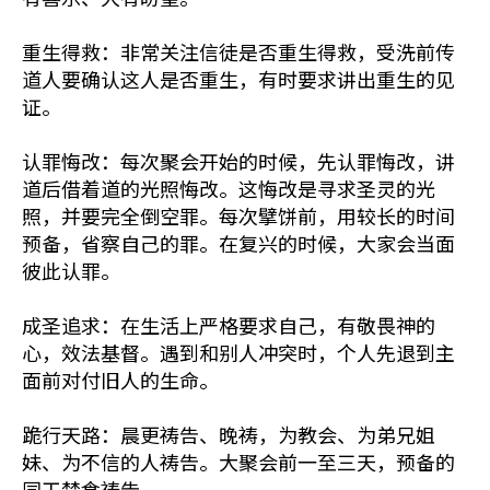
重生得救：非常关注信徒是否重生得救，受洗前传
道人要确认这人是否重生，有时要求讲出重生的见
证。
认罪悔改：每次聚会开始的时候，先认罪悔改，讲
道后借着道的光照悔改。这悔改是寻求圣灵的光
照，并要完全倒空罪。每次擘饼前，用较长的时间
预备，省察自己的罪。在复兴的时候，大家会当面
彼此认罪。
成圣追求：在生活上严格要求自己，有敬畏神的
心，效法基督。遇到和别人冲突时，个人先退到主
面前对付旧人的生命。
跪行天路：晨更祷告、晚祷，为教会、为弟兄姐
妹、为不信的人祷告。大聚会前一至三天，预备的
同工禁食祷告。