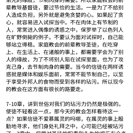
辈教导基督徒，要过节俭的生活。一是为了不给别
人造成负担，另外就是避免贪婪的心。如果起了贪
心，就容易进入试探当中。不在肉体上有节制的
人，常常进入偶像的诱惑之中，保罗举了以色列人
在旷野倒毙的例子。不要认为面对试探时，自己能
够站立得稳。家庭教会的前辈教导圣徒，在吃穿
上、在生活上、在诸般的事上，都需要学会为了别
人的缘故，为了不将别人陷在试探里面，也为了攻
克己身，去节制肉身的需要。当今的信徒在两样诱
惑就是媒体和娱乐面前，常常不能节制自己，以至
于享受外邦人的食物而受到各样的玷污。所以现今
的教会在这方面有很长的路要走。
7-10章，讲到世俗对我们的玷污力仍然是极强的。
使徒不轻看这一点，那今天的教会怎样看待这一
点？如果信徒不爱慕属灵的吗哪，在属灵的事上殷
勤地寻求，他们身处礼拜之中，心可能已经被玷污