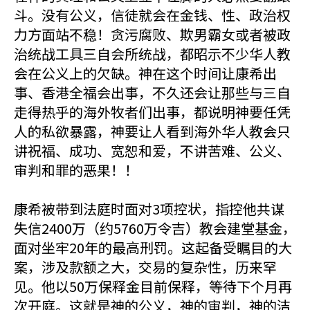
斗。没有公义，信徒就会在金钱、性、政治权
力方面站不稳！贪污腐败、欺男霸女或者被政
治统战工具三自会所统战，都昭示不少华人教
会在公义上的欠缺。神在这个时间让康希出
事、香港全福会出事，不久还会让那些与三自
走得热乎的海外牧者们出事，都说明神要任凭
人的私欲暴露，神要让人看到海外华人教会只
讲祝福、成功、宽恕和爱，不讲苦难、公义、
审判和罪的恶果！！
康希被带到法庭时面对3项控状，指控他共谋
失信2400万（约5760万令吉）教会建堂基金，
面对坐牢20年的最高刑罚。这起备受瞩目的大
案，涉及款额之大，交易的复杂性，历来罕
见。他以50万保释金目前保释，等待下个月再
次开庭。这就是神的公义，神的审判，神的洁