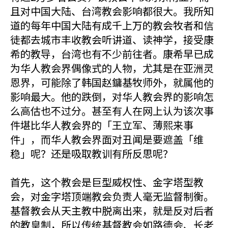
且对中国大陆、台湾教会影响都很大。我所知
道的每年中国大陆有成千上万的教会牧者和信
徒都去城市丰收教会听讲道、读神学，接受康
希的教导，台湾也有不少前往者。康希早已成
为华人教会界偶像式的人物，尤其是在亚洲灵
恩界，可能除了韩国赵鏞基牧师外，就属他的
影响最大。他的跌倒，对华人教会界的影响怎
么高估也不过分。甚至有人在网上认为该次事
件堪比华人教会界的「王立军、薄熙来事
件」，而华人教会界面对丑闻是要遮盖「维
稳」呢？还是吸取教训有所反思呢？
首先，这个教会是巨型威权性、金字塔型教
会，对金字塔顶端教会负责人毫无监督制衡。
基督教会从天主教中脱离出来，就是反对后者
的教皇制，所以传统基督教会如路德会、长老