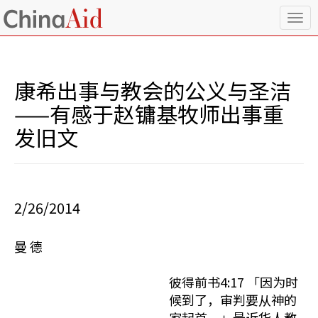
T
o
g
g
l
康希出事与教会的公义与圣洁
e
n
——有感于赵镛基牧师出事重
a
发旧文
v
i
g
a
t
i
2/26/2014
o
n
曼 德
彼得前书4:17 「因为时
候到了，审判要从神的
家起首。」最近华人教