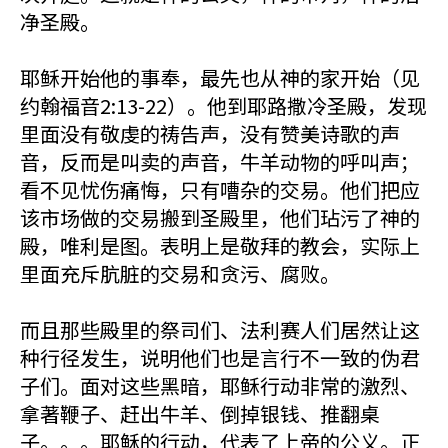
净圣殿。
耶稣开始他的事奉，最先也从神的家开始（见
约翰福音2:13-22）。他到耶路撒冷圣殿，发现
里面没有敬虔的祷告声，没有赞美诗歌的声
音，反而是叫卖的声音，牛羊动物的呼叫声；
看不见忧伤痛悔，只有嘈杂的交易。他们把应
该市场做的交易搬到圣殿里，他们玷污了神的
殿，唯利是图。表明上是敬拜的教会，实际上
里面充斥肮脏的交易和贪污、腐败。
而且那些殿里的祭司们、法利赛人们居然让这
种行径发生，说明他们也是言行不一致的伪君
子们。面对这些黑暗，耶稣行动非常的激烈、
拿著鞭子、赶出牛羊、倒掉银钱、推翻桌
子。。。耶稣的行动，代表了上帝的公义。正