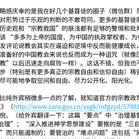
略感庆幸的是我在好几个基督徒的圈子（微信群）
对形势过于乐观的判断的不敢苟同，更多的基督徒
历史观和“宗教救国”的肤浅都有足够的警惕和批
该 “多多为上帝的国度、为中国的执政掌权者、
友评论说教会其实在逼迫和逆境中反而能健康成长
准备好的中国教会来说也反而成为一种诅咒（就像
教”以后迅速走向腐败一样）。这话不错，但我也
步（特别是有更多真正的宗教自由和信仰自由）祷
尽可能地争取空间和自由、尽力公开化、阳光化。
比纯外宾稍微多一点的了解，就知道官方的宗教政
点》（
http://www.sara.gov.cn/xxgk/ndgzyd/5798
倪。（给外宾翻译一下：这篇“要点”中“治理基
治理”；“深入推进神学思想建设”要推的是“三
”而只能遏制的；要管治的“难点问题”还包括“