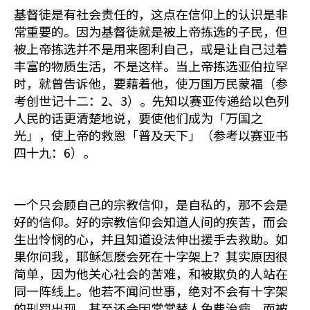
基督徒是有社会责任的，这点在信仰上的认识是非
常重要的。因为基督徒就是被上帝拣选的子民，但
被上帝拣选并不是用来图利自己，或是让自己过着
丰富的物质生活，不是这样。当上帝拣选亚伯拉罕
时，就曾告诉他，要藉着他，使万国万民蒙福（参
考创世记十二：2、3）。先知以赛亚传递给以色列
人民的话更清楚地说，要使他们成为「万国之
光」，使上帝的救恩「普及天下」（参考以赛亚书
四十九：6）。
一个只会顾自己的宗教信仰，是自私的，那不会是
好的信仰。好的宗教信仰会知道人间的疾苦，而会
生出怜悯的心，并且知道设法伸出援手去救助。如
果你问我，耶稣怎麽会死在十字架上？其实原因很
简单，因为他关心社会的苦难，和被欺负的人站在
同一阵线上。他若不闻问世事，绝对不会有十字架
的刑罚出现，甚至还会因常常替人免费治病，而被