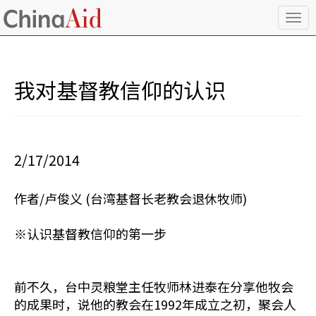
T
o
g
g
l
我对基督教信仰的认识
e
n
a
v
i
2/17/2014
g
a
t
作者/卢俊义 (台湾基督长老教会退休牧师)
i
o
n
※认识基督教信仰的第一步
前不久，台中灵粮堂主任牧师林进泰在分享他牧会
的成果时，说他的教会在1992年成立之初，聚会人