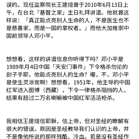
误的。现任监察院长王建煊曾于2010年6月13日上
午，在台北「基督之家」主日礼拜讲道。他就曾这
样说：「真正能点亮别人生命的人，不是医生也不
是慈善家，而是一国的掌权者。」而他大加推崇中
国前领导人邓小平。
想想看，这样的讲道信息你听得下吗？邓小平是
1989年月4日中国「天安门事件」下令格杀勿论的
刽子手耶，他能点亮别人的生命？喔，不，邓小平
是使生灵涂炭啊！想想看，1951年，他主导的中国
红军进入图博（西藏），下令一律格杀阻挡的人，
结果有超过二万名喇嘛被中国红军活活枪杀。
我相信王建煊信耶稣，信上帝，但对圣经的瞭解有
很大的错误。原因是圣经教导我们认识的上帝，并
不是像他所说的那样残酷、冷血。若是没有圣经作