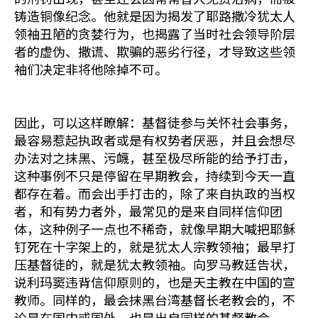
铸造铜像纪念。他就是因为揭发了耶路撒冷犹太人
领袖丑陋的贪婪行为，也揭露了当时社会领导阶层
者的虚伪、撒谎、欺骗的恶劣行径，才导致这些领
袖们决定非将他除掉不可。
因此，可以这样瞭解：基督徒参与关怀社会事务，
最容易惹起执政者或是有权势者厌恶，并且会想尽
办法对之抹黑、污衊，甚至极尽所能的给予打击，
这种事例不只是停留在早期教会，持续到今天一直
都存在着。而会出手打击的，除了来自执政的当权
者，和有势力者外，最常见的是来自同样信仰团
体，这种例子一点也不稀奇，就像早期大喊把耶稣
钉死在十字架上的，就是犹太人宗教领袖；最早打
压基督徒的，就是犹太教领袖。向罗马教廷告状，
说利玛窦违背信仰原则的，也是天主教在中国的宣
教师。同样的，最会抹黑台湾基督长老教会的，不
论是在国内或国外，也是出自同样的基督教会。