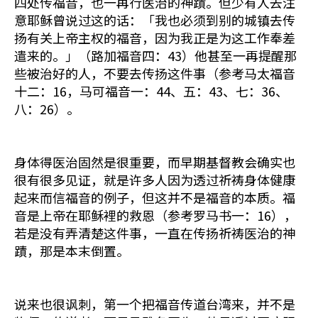
四处传福音，也一再行医治的神蹟。但少有人去注
意耶稣曾说过这的话：「我也必须到别的城镇去传
扬有关上帝主权的福音，因为我正是为这工作奉差
遣来的。」（路加福音四：43）他甚至一再提醒那
些被治好的人，不要去传扬这件事（参考马太福音
十二：16，马可福音一：44、五：43、七：36、
八：26）。
身体得医治固然是很重要，而早期基督教会确实也
很有很多见证，就是许多人因为透过祈祷身体健康
起来而信福音的例子，但这并不是福音的本质。福
音是上帝在耶稣裡的救恩（参考罗马书一：16），
若是没有弄清楚这件事，一直在传扬祈祷医治的神
蹟，那是本末倒置。
说来也很讽刺，第一个把福音传道台湾来，并不是