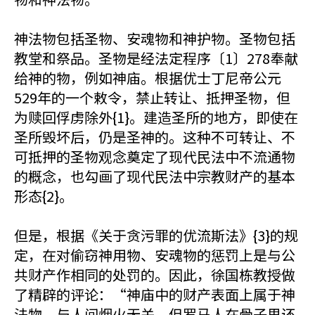
神法物包括圣物、安魂物和神护物。圣物包括
教堂和祭品。圣物是经法定程序〔1〕278奉献
给神的物，例如神庙。根据优士丁尼帝公元
529年的一个敕令，禁止转让、抵押圣物，但
为赎回俘虏除外{1}。建造圣所的地方，即使在
圣所毁坏后，仍是圣神的。这种不可转让、不
可抵押的圣物观念奠定了现代民法中不流通物
的概念，也勾画了现代民法中宗教财产的基本
形态{2}。
但是，根据《关于贪污罪的优流斯法》{3}的规
定，在对偷窃神用物、安魂物的惩罚上是与公
共财产作相同的处罚的。因此，徐国栋教授做
了精辟的评论：“神庙中的财产表面上属于神
法物，与人间烟火无关，但罗马人在骨子里还