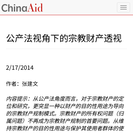
T
o
g
g
l
公产法视角下的宗教财产透视
e
n
a
v
i
2/17/2014
g
a
t
作者：张建文
i
o
n
内容提示：从公产法角度而言，对于宗教财产的定
位和研究，更突显一种以财产的目的性用途为导向
的宗教财产规制模式。宗教财产的所有权问题（归
属问题）不再成为宗教财产规制的首要问题。从维
持宗教财产的目的性用途与保护其使用者群体的使