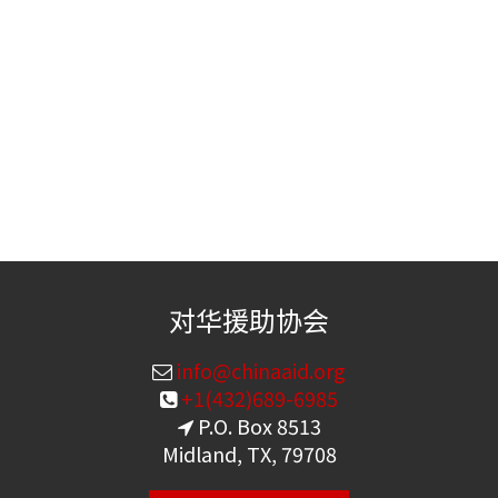
对华援助协会
info@chinaaid.org
+1(432)689-6985
P.O. Box 8513
Midland, TX, 79708