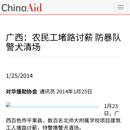
T
o
g
g
l
广西：农民工堵路讨薪 防暴队
e
n
警犬清场
a
v
i
g
a
1/25/2014
t
i
o
对华援助协会
通讯员 2014年1月25日
n
1月23
日，广
西百色市平果县，数百名北师大附属学校项目建筑
工人堵路讨薪，特警携警犬清场。