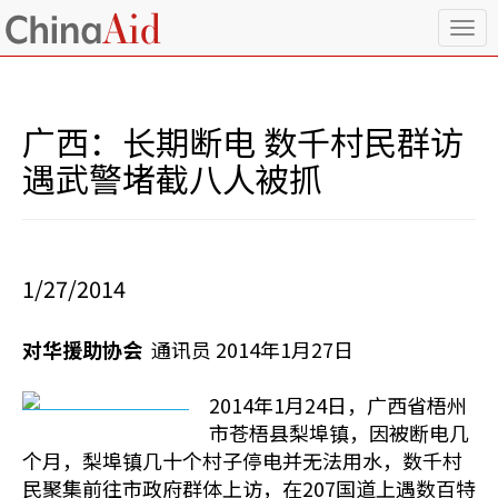
T
o
g
g
l
广西：长期断电 数千村民群访
e
n
遇武警堵截八人被抓
a
v
i
g
a
1/27/2014
t
i
o
对华援助协会
通讯员 2014年1月27日
n
2014年1月24日，广西省梧州
市苍梧县梨埠镇，因被断电几
个月，梨埠镇几十个村子停电并无法用水，数千村
民聚集前往市政府群体上访，在207国道上遇数百特