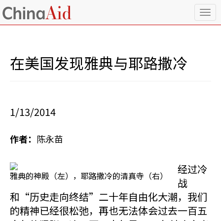
T
o
g
g
l
在美国发现雅典与耶路撒冷
e
n
a
v
i
1/13/2014
g
a
t
作者：
陈永苗
i
o
n
经过冷
雅典的神殿（左），耶路撒冷的清真寺（右）
战
和“历史走向终结”二十年自由化大潮，我们
的精神已经很松弛，再也无法体会过去一百五