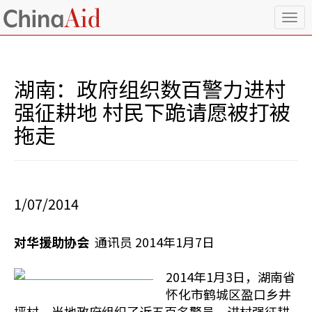
T
o
g
g
l
湖南：政府组织数百警力进村
e
n
强征耕地 村民下跪请愿被打被
a
拖走
v
i
g
a
t
i
1/07/2014
o
n
对华援助协会
通讯员 2014年1月7日
2014年1月3日，湖南省
怀化市鹤城区盈口乡井
坪村，当地政府组织了近五百名警员，进村强征耕