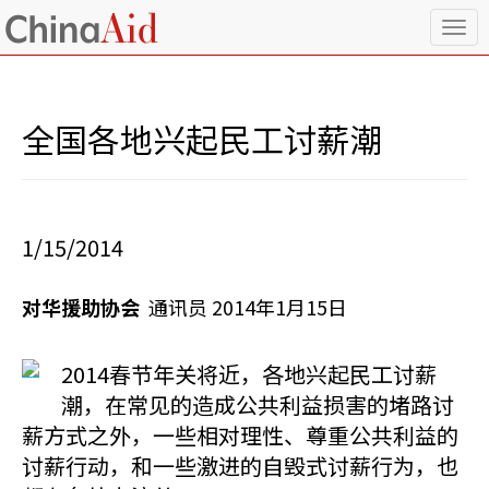
T
o
g
g
l
全国各地兴起民工讨薪潮
e
n
a
v
i
1/15/2014
g
a
t
对华援助协会
通讯员 2014年1月15日
i
o
n
2014春节年关将近，各地兴起民工讨薪
潮，在常见的造成公共利益损害的堵路讨
薪方式之外，一些相对理性、尊重公共利益的
讨薪行动，和一些激进的自毁式讨薪行为，也