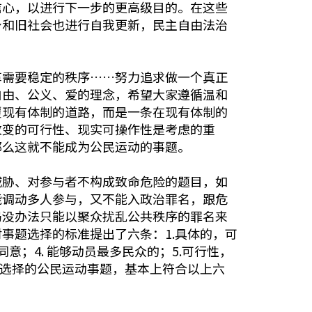
信心，以进行下一步的更高级目的。在这些
身和旧社会也进行自我更新，民主自由法治
革需要稳定的秩序……努力追求做一个真正
自由、公义、爱的理念，希望大家遵循温和
覆现有体制的道路，而是一条在现有体制的
改变的可行性、现实可操作性是考虑的重
那么这就不能成为公民运动的事题。
威胁、对参与者不构成致命危险的题目，如
能调动多人参与，又不能入政治罪名，跟危
局没办法只能以聚众扰乱公共秩序的罪名来
事题选择的标准提出了六条：1.具体的，可
意；4. 能够动员最多民众的；5.可行性，
永选择的公民运动事题，基本上符合以上六