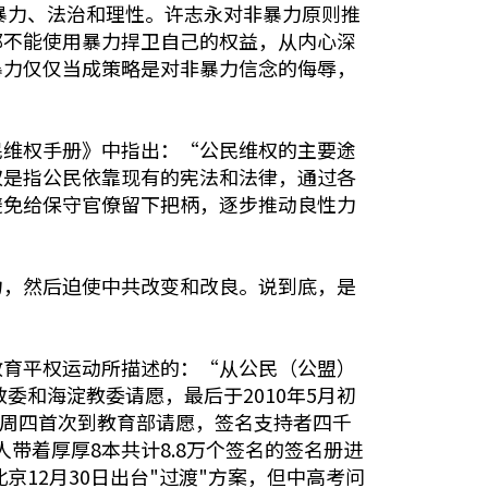
暴力、法治和理性。许志永对非暴力原则推
都不能使用暴力捍卫自己的权益，从内心深
暴力仅仅当成策略是对非暴力信念的侮辱，
民维权手册》中指出：“公民维权的主要途
权是指公民依靠现有的宪法和法律，通过各
避免给保守官僚留下把柄，逐步推动良性力
力，然后迫使中共改变和改良。说到底，是
教育平权运动所描述的：“从公民（公盟）
教委和海淀教委请愿，最后于2010年5月初
个周四首次到教育部请愿，签名支持者四千
人带着厚厚8本共计8.8万个签名的签名册进
12月30日出台"过渡"方案，但中高考问