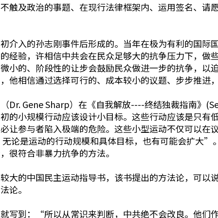
，不触及政治的事题、在现行法律框架内、运用签名、请
最初介入的孙志刚事件后形成的。当年在极为有利的国际
件的经验，许相信中共会在民众足够大的抗争压力下，做
些微小的、阶段性的让步会鼓励民众做进一步的抗争，以
覆，他相信通过选择可行的、成本较小的议题、步步推进
Gene Sharp）在《自我解放----终结独裁指南》(Self
最初的小规模行动应该设计小目标。这些行动应该是只有
不必让参与者陷入极端的危险。这些小型运动不仅可以在
，无论是运动的行动规模和具体目标，也有可能会扩大”。（
论，很符合非暴力抗争的方法。
响较大的中国民主运动指导书，该书提出的方法论，可以
方法论。
篇就写到：“所以从常识来判断，中共绝不会改良。他们