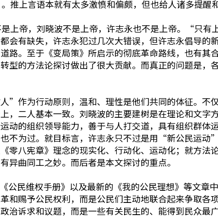
”。推上言语本就有太多激愤和偏颇，但也给人诸多提醒
不是上帝，刘晓波不是上帝，许志永也不是上帝。“只有
是人都会有缺失，许志永犯过几次大错误，但许志永倡导的
的道路。至于《变局策》所启示的彻底革命路线，也有其
政转型的方法论探讨做出了很大贡献。而真正的问题是，
敌人”作为行动原则，温和、理性是他们共同的体征。不
论上，二人基本一致。刘晓波的主要建树是在理论和文字
会运动的组织领导能力，善于与人打交道，具有组织群体
，也不为过。就目标言，许志永只不过是用“新公民运动
是《零八宪章》理念的现实化、行动化、运动化；就方法
”有异曲同工之妙。而后者是本文探讨的重点。
2》《公民维权手册》以及最新的《我的公民理想》等文章
改革和赐予公民权利，而是公民们主动地联合起来争取各
的政治诉求和议题，而是一些有关民生的、能得到民众最