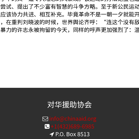
的尝试、提出了不少富有智慧的斗争方略。至于新公民运
下应该协力共进、相互补充。毕竟革命不是一朝一夕就能
否，在重判刘晓波的时候，世界舆论齐呼：“连这个没有
非暴力的许志永被拘留的今天，同样的呼声更加强烈了：
对华援助协会
info@chinaaid.org
+1(432)689-6985
P.O. Box 8513