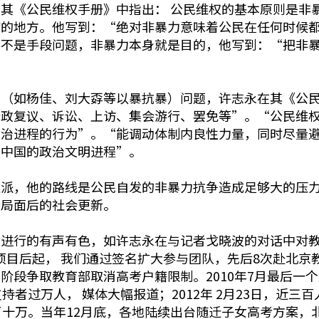
其《公民维权手册》中指出： 公民维权的基本原则是非
病的地方。他写到：“绝对非暴力意味着公民在任何时候
力不是手段问题，非暴力本身就是目的，他写到：“把非
义（如杨佳、刘大孬等以暴抗暴）问题，许志永在其《公
行政复议、诉讼、上访、集会游行、罢免等”。“公民维
法治进程的行为”。“能调动体制内良性力量，同时尽量
动中国的政治文明进程”。
良派，他的路线是公民自发的非暴力抗争造成足够大的压
新局面后的社会更新。
国进行的有声有色，如许志永在与记者戈晓波的对话中对
权项目后起， 我们通过签名扩大参与团队，先后8次赴北京
阶段争取教育部取消高考户籍限制。2010年7月最后一
者过万人， 媒体大幅报道；2012年 2月23日，近三百
十万。当年12月底，各地陆续出台随迁子女高考方案，北京