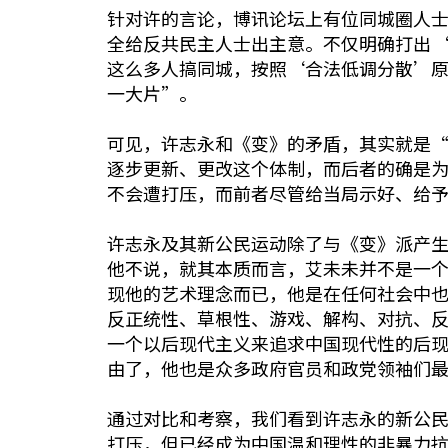
针对许的言论，博讯论坛上有位同城圈人
全给反共民主人士出主意。不仅明确打出
这么多人搞同城，按照‘合法低调分散’
一大片”。
可见，许志永和《变》的矛盾，其实就是
逐步更新、更改这个体制，而后者的确是
不会遭打压，而前者尽管给当局示好、给
许志永及其新公民运动除了与《变》派产
他不说，就其本质而言，艾未未并不是一
现他的艺术理念而已，他是在任何社会中
反正统性、草根性、游戏、解构、对抗、
一个以后现代主义来追求中国现代性的后
由了，他也是众多政府官员和政党领袖们
通过对比和考察，我们看到许志永的新公
打压，但已经成为中国温和理性的非暴力