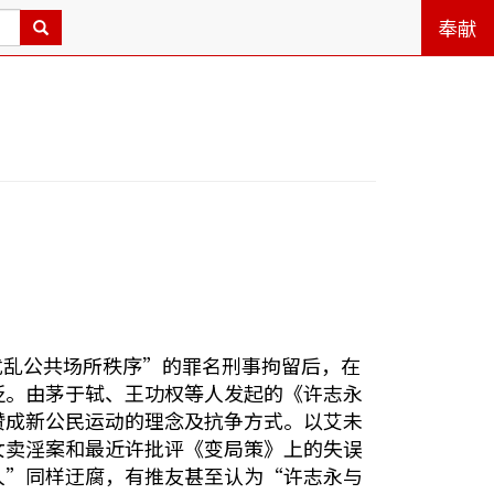
奉献
众扰乱公共场所秩序”的罪名刑事拘留后，在
贬。由茅于轼、王功权等人发起的《许志永
赞成新公民运动的理念及抗争方式。以艾未
女卖淫案和最近许批评《变局策》上的失误
人”同样迂腐，有推友甚至认为“许志永与