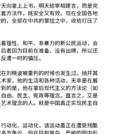
今天向皇上上书，明天给宰相建言，而是完
这套方法作，既安全又有效。现在全国各地
做的，全部在中共的掌控之中，收拾打压了
凭着理性、和平、非暴力的新公民运动，会
。后者因为目前在准备、没有出牌，所以还
，反遭一时的镇压。
况在刘晓波被重判的时候也发生过。抛开其
艺术家，他的生活和各种活动，无非是在展
看到的是，他在拿后现代主义的方法论（如
、自由、民主、宪政等理念。直言之，艾是
义艺术理念的人。就是中国真正实现民主自
、行动化、运动化，该运动虽正在遭受残酷
遭多方争议，但在目前复杂、严峻的国内形