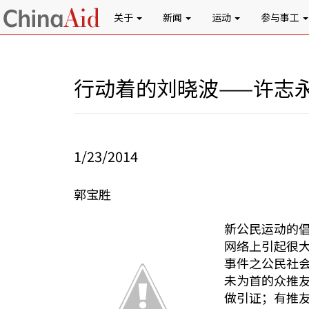
关于
新闻
运动
参与事工
行动着的刘晓波——许志
1/23/2014
郭宝胜
新公民运动的倡
网络上引起很
事件之公民社
未为首的众推
做引证；有推