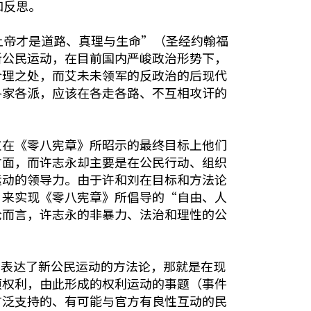
和反思。
上帝才是道路、真理与生命”（圣经约翰福
新公民运动，在目前国内严峻政治形势下，
合理之处，而艾未未领军的反政治的后现代
各家各派，应该在各走各路、不互相攻讦的
仅在《零八宪章》所昭示的最终目标上他们
方面，而许志永却主要是在公民行动、组织
运动的领导力。由于许和刘在目标和方法论
”来实现《零八宪章》所倡导的“自由、人
论而言，许志永的非暴力、法治和理性的公
中表达了新公民运动的方法论，那就是在现
项权利，由此形成的权利运动的事题（事件
广泛支持的、有可能与官方有良性互动的民