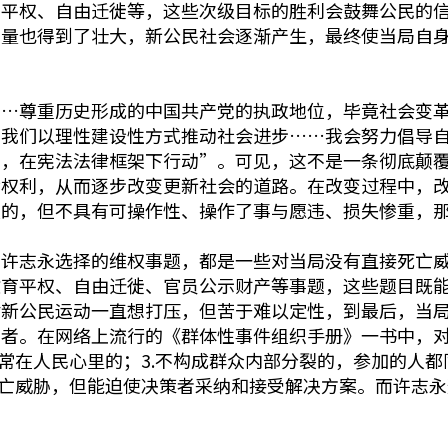
育平权、自由迁徙等，这些次级目标的胜利会鼓舞公民的
力量也得到了壮大，新公民社会逐渐产生，最终使当局自
……尊重历史形成的中国共产党的执政地位，毕竟社会变
，我们以理性建设性方式推动社会进步……我会努力倡导
性，在宪法法律框架下行动”。可见，这不是一条彻底颠
世权利，从而逐步改变更新社会的道路。在改变过程中，
义的，但不具有可操作性、操作了事与愿违、损失惨重，
，许志永选择的维权事题，都是一些对当局没有直接死亡
教育平权、自由迁徙、官员公示财产等事题，这些题目既
对新公民运动一直想打压，但苦于难以定性，到最后，当
者。在网络上流行的《群体性事件组织手册》一书中，对
常在人民心里的；3.不构成群众内部分裂的，参加的人都同
死亡威胁，但能迫使决策者采纳和接受解决方案。而许志