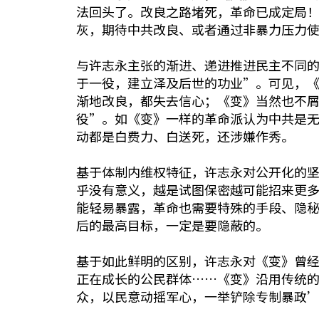
法回头了。改良之路堵死，革命已成定局
灰，期待中共改良、或者通过非暴力压力
与许志永主张的渐进、递进推进民主不同
于一役，建立泽及后世的功业”。可见，
渐地改良，都失去信心；《变》当然也不
役”。如《变》一样的革命派认为中共是
动都是白费力、白送死，还涉嫌作秀。
基于体制内维权特征，许志永对公开化的
乎没有意义，越是试图保密越可能招来更
能轻易暴露，革命也需要特殊的手段、隐
后的最高目标，一定是要隐蔽的。
基于如此鲜明的区别，许志永对《变》曾
正在成长的公民群体……《变》沿用传统
众，以民意动摇军心，一举铲除专制暴政