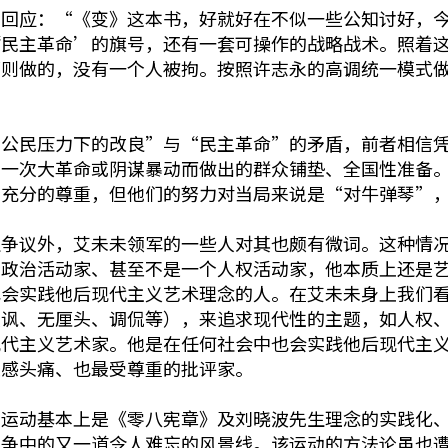
士回应：“《变》这本书，好就好在不似一些公知讨好，
‘民主革命’的旗号，还有一套可操作的战略战术。照着
原则做的，没有一个人被拘。按照许志永的高调统一模式
“公民压力下的改良”与“民主革命”的矛盾，前者相信
为一次大革命或阴谋暴动而做出的群众铺垫、全国性准备
予充分的尊重，但他们的努力对当局来说是“对牛弹琴”
生争议外，艾未未领军的一些人对其也颇有微词。这种情
个政治活动家、甚至不是一个人权活动家，他本质上还是
也会实践他后现代主义艺术理念的人。在艾未未身上我们
反讽、无厘头、调侃等），来追求现代性的主题，如人权
现代主义艺术家。他是在任何社会中也会实践他后现代主
最感头痛、也最受尊重的批评家。
民运动基本上是《零八宪章》及刘晓波先生理念的实践化
抗争中的又一道令人难忘的风景线。该运动的方法论虽也