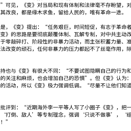
！”可见，《变》对当局和现有体制和法律毫不存盼望，
使其改良，都是缘木求鱼，留给人民的，唯有革命一途。
的是，《变》提出：“任务艰巨，时间短促，有志于革命
《变》的思路是要彻底颠覆体制、瓦解专制，对中共主动
屑于零敲碎打、阶段性的非暴力活动，而主张积蓄力量、
无法改变的顽石，任何非暴力的压力都起不了丝毫作用，
坚持也与《变》有很大不同：“不要试图隐瞒自己的行为
多的关注和麻烦，也会增加自己的恐惧”。但《变》认为
秘的活动，所以《变》极力强调低调。“尽量不让他们知
经批评到：“近期海外李一平等人写了小圈子《变》，把
的‘打倒、敌人’等专制理念，强调‘只说不做事’，‘
’！”