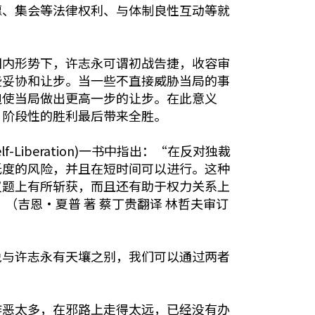
愿、集会等法律权利、与体制良性互动等就
国内形势下，许志永可谓初战告捷，收容审
些妥协和让步。当一些不直接威胁当局的事
迫使当局做出更高一步的让步。在此意义
，阶段性的胜利最后带来全胜。
-Liberation)一书中指出：“在反对独裁
低度的风险，并且在短时间可以进行。这种
议题上有所斩获，而且还有助于权力关系上
吉恩•夏普 著 蔡丁贵翻译 林哲夫审订
说与许志永有天壤之别，我们可以通过两者
作恶太多，在邪路上走得太远，已经没有办