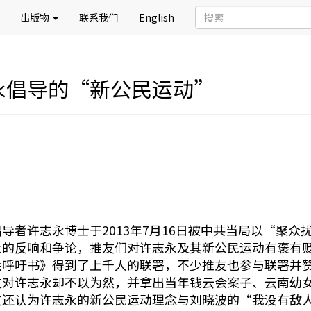
出版物
联系我们
English
永倡导的“新公民运动”
导者许志永博士于2013年7月16日被中共当局以“聚
大的反响和争论，推友们对许志永及其新公民运动有褒有
会呼吁书》得到了上千人的联署，不少推友也参与联署并
友对许志永却不以为然，并拿出当年钱云会案子、云南幼
友还认为许志永的新公民运动理念与刘晓波的“我没有敌