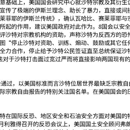
意基础上，美国国会研究中心就沙特宗教及其衍生
宣传了极端的伊斯兰理念、助长了暴力，直接或间
莱菲耶的伊斯兰传统》，确认瓦哈比、赛莱菲耶与
所起的作用，建议美国政府对此作为。8国会以安全
评沙特对宗教机构的资助，声称沙特为反西方的恐
图“停止沙特对资助、训练、煽动、鼓励或其它任
全力合作，停止给予沙特公民签证直至总统保证沙
法对于沙特打击面过宽过严而将直接影响两国现有
国会通过，以美国标准而言沙特位居世界最缺乏宗教
际宗教自由报告的特别关注国名单。在美国国会的压
特在国际反恐、地区安全和石油安全方面对美国的
1月利雅得召开的反恐会议上，美国国土安全顾问弗朗西