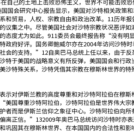
“若沙特不在自己的土地上击败恐怖主义，世界不可能击
9年美国国会研究中心报告显示，美国对沙特相关政策
系和贸易，人权、宗教自由和政治改革。11历年报
的议集之中。尽管美国社会对沙特宗教状况恶评如潮
的态度尤为如此。911委员会最终报告称“没有明
特政府好评。国务卿鲍威尔亦在2004年访问沙特
社会的支持。”12自奥巴马总统上任以来，由于反
沙特于美国的战略意义有所反弹，美国国会和行政
美沙特殊关系，沙特凭借其宗教在穆斯林世界的特
表示对伊斯兰教的高度尊重和对沙特阿拉伯在穆斯林
“美国尊重沙特阿拉伯，沙特阿拉伯是世界伟大宗
护者而是伊斯兰信仰之象征中心。沙特阿拉伯向所
偏离正信。”132009年奥巴马总统访问沙特时亦
和巩固其在穆斯林世界、在本国国内的合法性和影