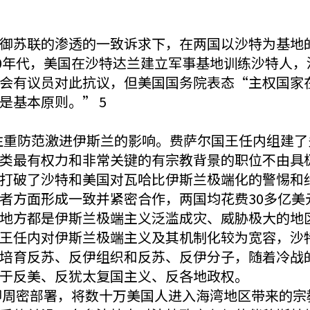
御苏联的渗透的一致诉求下，在两国以沙特为基地
50年代，美国在沙特达兰建立军事基地训练沙特人
会有议员对此抗议，但美国国务院表态“主权国家
是基本原则。” 5
一直注重防范激进伊斯兰的影响。费萨尔国王任内组建
类最有权力和非常关键的有宗教背景的职位不由具极
打破了沙特和美国对瓦哈比伊斯兰极端化的警惕和约
者方面形成一致并紧密合作，两国均花费30多亿美
地方都是伊斯兰极端主义泛滥成灾、威胁极大的地
王任内对伊斯兰极端主义及其机制化较为宽容，沙
培育反苏、反伊组织和反苏、反伊分子，随着冷战
于反美、反犹太复国主义、反各地政权。
前即周密部署，将数十万美国人进入海湾地区带来的