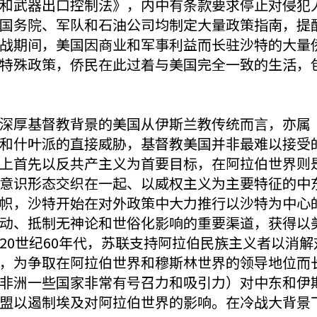
和武器出口控制法》，内中有条款要求停止对侵犯
国务院、军队和石油公司均制定大量政策指南，提
战期间，美国因商业和军事利益而长驻沙特的大量
特殊政策，侨民在此过着与美国完全一致的生活，
厚基督教背景的美国从伊斯兰教传统而言，亦属“有经人
和什叶派的直接威胁，基督教美国并非最难以接受
上首先以反共产主义为首要目标，在阿拉伯世界则
意识形态交织在一起、以威权主义为主要特征的中
帜，沙特开始在对外政策中大力推行以沙特为中心
动、抵制无神论和世俗化影响的重要渠道，获得以
20世纪60年代，苏联支持阿拉伯民族主义者以消
，为争取在阿拉伯世界和穆斯林世界的领导地位而
非洲一些国家非常有号召力和吸引力）对中东和伊
盟以遏制埃及对阿拉伯世界的影响。在冷战大背景