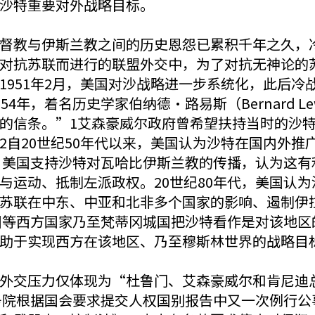
沙特重要对外战略目标。
督教与伊斯兰教之间的历史恩怨已累积千年之久，
对抗苏联而进行的联盟外交中，为了对抗无神论的
1951年2月，美国对沙战略进一步系统化，此后冷
4年，着名历史学家伯纳德·路易斯（Bernard L
的信条。”1艾森豪威尔政府曾希望扶持当时的沙
2自20世纪50年代以来，美国认为沙特在国内外推
代，美国支持沙特对瓦哈比伊斯兰教的传播，认为这
与运动、抵制左派政权。20世纪80年代，美国认
苏联在中东、中亚和北非多个国家的影响、遏制伊
美国等西方国家乃至梵蒂冈城国把沙特看作是对该地
助于实现西方在该地区、乃至穆斯林世界的战略目
外交压力仅体现为“杜鲁门、艾森豪威尔和肯尼迪
国务院根据国会要求提交人权国别报告中又一次例行