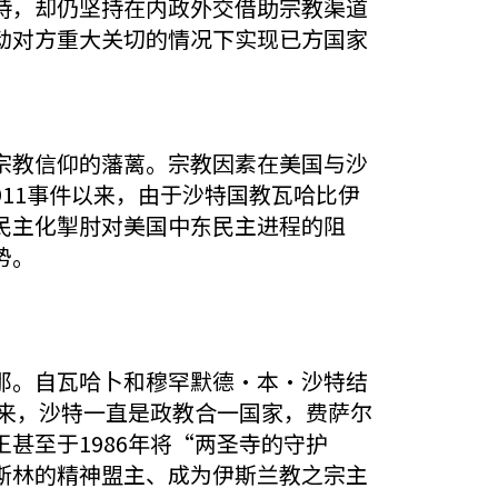
持，却仍坚持在内政外交借助宗教渠道
动对方重大关切的情况下实现已方国家
宗教信仰的藩蓠。宗教因素在美国与沙
11事件以来，由于沙特国教瓦哈比伊
民主化掣肘对美国中东民主进程的阻
势。
那。自瓦哈卜和穆罕默德·本·沙特结
以来，沙特一直是政教合一国家，费萨尔
甚至于1986年将“两圣寺的守护
斯林的精神盟主、成为伊斯兰教之宗主