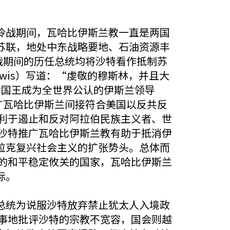
冷战期间，瓦哈比伊斯兰教一直是两国
苏联，地处中东战略要地、石油资源丰
战期间的历任总统均将沙特看作抵制苏
ewis）写道：“虔敬的穆斯林，并且大
特国王成为全世界公认的伊斯兰领导
广瓦哈比伊斯兰间接符合美国以反共反
有利于遏止和反对阿拉伯民族主义者、世
为沙特推广瓦哈比伊斯兰教有助于抵消伊
拉克复兴社会主义的扩张势头。总体而
区的和平稳定攸关的国家，瓦哈比伊斯兰
标。
总统为说服沙特放弃禁止犹太人入境政
公事地批评沙特的宗教不宽容，国会则越