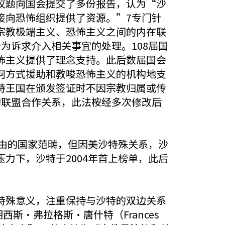
议题向国会提交了多份报告，认为“沙
接向恐怖组织提供了资源。”7专门针
宗教极端主义、恐怖主义之间的内在联
为诉求介入相关事宜的处理。108届国
怖主义提供了理念支持。此后数届国会
何方式援助和教唆恐怖主义的机构地支
特王国在颁发签证时不因宗教归属或传
的联盟合作关系，此法桉经多次修改后
自由的国家范畴，但因美沙特殊关系，沙
力下，沙特于2004年首上榜单，此后
特殊意义，注重保持与沙特的双边关系
斯·弗拉格斯·唐什特（Frances