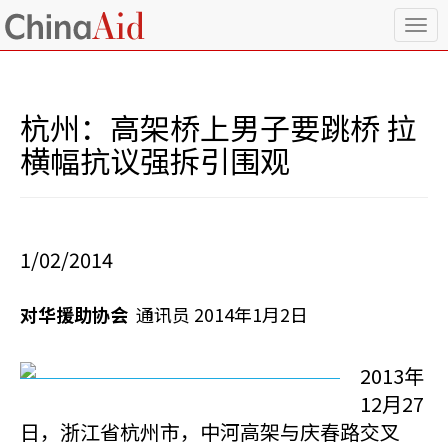
T
o
g
g
l
杭州：高架桥上男子要跳桥 拉
e
n
横幅抗议强拆引围观
a
v
i
g
a
1/02/2014
t
i
o
对华援助协会
通讯员 2014年1月2日
n
2013年
12月27
日，浙江省杭州市，中河高架与庆春路交叉