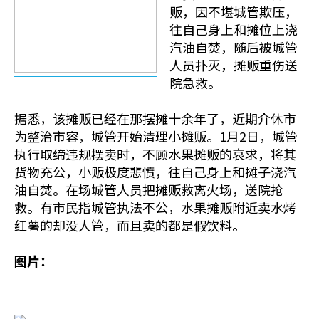
贩，因不堪城管欺压，
往自己身上和摊位上浇
汽油自焚，随后被城管
人员扑灭，摊贩重伤送
院急救。
据悉，该摊贩已经在那摆摊十余年了，近期介休市
为整治市容，城管开始清理小摊贩。1月2日，城管
执行取缔违规摆卖时，不顾水果摊贩的哀求，将其
货物充公，小贩极度悲愤，往自己身上和摊子浇汽
油自焚。在场城管人员把摊贩救离火场，送院抢
救。有市民指城管执法不公，水果摊贩附近卖水烤
红薯的却没人管，而且卖的都是假饮料。
图片：