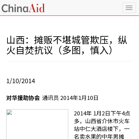
T
o
g
g
l
山西：摊贩不堪城管欺压，纵
e
n
火自焚抗议（多图，慎入）
a
v
i
g
a
1/10/2014
t
i
o
对华援助协会
通讯员 2014年1月10日
n
2014年 1月2日下午4点
多，山西省介休市火车
站中仁大酒店楼下，一
名卖水果的中年男摊