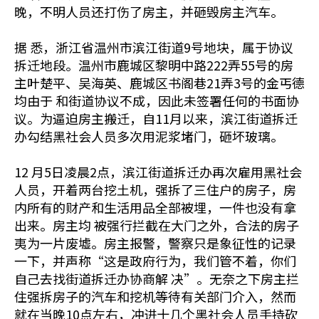
晚，不明人员还打伤了房主，并砸毁房主汽车。
据 悉，浙江省温州市滨江街道9号地块，属于协议
拆迁地段。温州市鹿城区黎明中路222弄55号的房
主叶楚平、吴海英、鹿城区书阁巷21弄3号的金丐德
均由于 和街道协议不成，因此未签署任何的书面协
议。为逼迫房主搬迁，自11月以来，滨江街道拆迁
办勾结黑社会人员多次用泥浆堵门，砸坏玻璃。
12 月5日凌晨2点，滨江街道拆迁办再次雇用黑社会
人员，开着两台挖土机，强拆了三住户的房子，房
内所有的财产和生活用品全部被埋，一件也没有拿
出来。房主均 被强行拦截在大门之外，合法的房子
夷为一片废墟。房主报警，警察只是象征性的记录
一下，并声称“这是政府行为，我们管不着，你们
自己去找街道拆迁办协商解 决”。无奈之下房主拦
住强拆房子的汽车和挖机等待有关部门介入，然而
就在当晚10点左右，冲进十几个黑社会人员手持砍