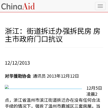
T
o
g
g
l
浙江：街道拆迁办强拆民房 房
e
n
主市政府门口抗议
a
v
i
g
a
12/12/2013
t
i
o
对华援助协会
通讯员 2013年12月12日
n
12月5日
凌晨2
点，浙江省温州市滨江街道拆迁办在没有任何合法
手续的情况下，强拆了温州市鹿城区三套房屋。当