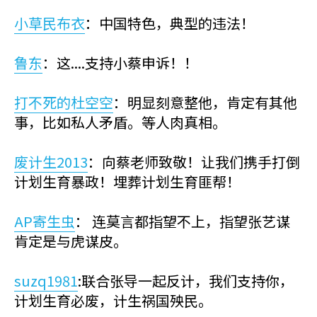
小草民布衣
：中国特色，典型的违法！
鲁东
：这....支持小蔡申诉！！
打不死的杜空空
：明显刻意整他，肯定有其他
事，比如私人矛盾。等人肉真相。
废计生2013
：向蔡老师致敬！让我们携手打倒
计划生育暴政！埋葬计划生育匪帮！
AP寄生虫
： 连莫言都指望不上，指望张艺谋
肯定是与虎谋皮。
suzq1981
:联合张导一起反计，我们支持你，
计划生育必废，计生祸国殃民。