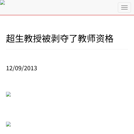
T
o
g
g
l
超生教授被剥夺了教师资格
e
n
a
v
i
12/09/2013
g
a
t
i
o
n