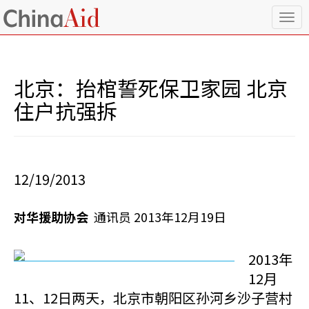
T
o
g
g
l
北京：抬棺誓死保卫家园 北京
e
n
住户抗强拆
a
v
i
g
a
12/19/2013
t
i
o
对华援助协会
通讯员 2013年12月19日
n
2013年
12月
11、12日两天，北京市朝阳区孙河乡沙子营村