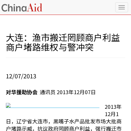
T
o
g
g
l
大连：渔市搬迁罔顾商户利益
e
n
商户堵路维权与警冲突
a
v
i
g
a
12/07/2013
t
i
o
对华援助协会
通讯员 2013年12月07日
n
2013年
12月1
日，辽宁省大连市，黑嘴子水产品批发市场大批商
户堵路示威，抗议政府罔顾商户利益，强行搬迁市